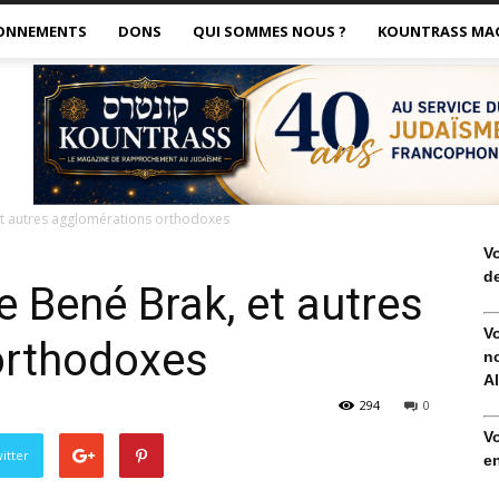
ONNEMENTS
DONS
QUI SOMMES NOUS ?
KOUNTRASS MA
 et autres agglomérations orthodoxes
V
de
de Bené Brak, et autres
V
orthodoxes
no
Al
294
0
V
itter
en