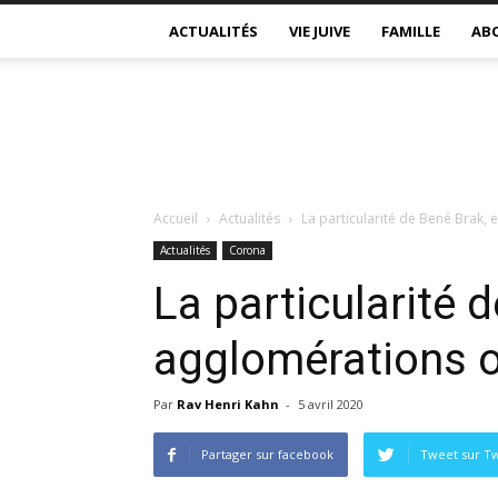
ACTUALITÉS
VIE JUIVE
FAMILLE
AB
Accueil
Actualités
La particularité de Bené Brak,
Actualités
Corona
La particularité 
agglomérations 
Par
Rav Henri Kahn
-
5 avril 2020
Partager sur facebook
Tweet sur Tw