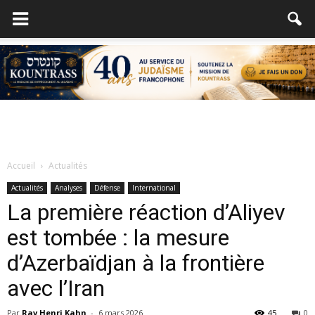
Accueil
Actualités
Actualités
Analyses
Défense
International
La première réaction d’Aliyev
est tombée : la mesure
d’Azerbaïdjan à la frontière
avec l’Iran
Par
Rav Henri Kahn
-
6 mars 2026
45
0