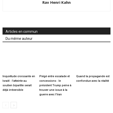
Rav Henri Kahn
Articles en commun
Du même auteur
Inquiétude croissante en
Piégé entre escalade et
Quand la propagande est
Israël : l’atteinte au
concessions : le
confondue avec la réalité
soutien bipartite serait
président Trump peine à
déjà irréversible
trouver une issue à la
guerre avec l’Iran