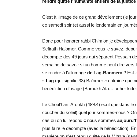
rendre quitte l’humanité entière de la justice
C’est à l’image de ce grand dévoilement (le jou
ce samedi soir (et aussi le lendemain en journé
Donc pour honorer rabbi Chim’on je développera
Sefirath Ha’omer. Comme vous le savez, depuis
décompte des 49 jours qui séparent Pessa’h de 
semaine de savoir si un homme peut dire vers la
se rendre à l’allumage
de Lag-Baomer
« ? Est-
«
Lag
(qui signifie 33) Ba’omer » entraine que 
bénédiction d’usage (Baroukh Ata… acher kidec
Le Choul’han ‘Aroukh (489.4) écrit que dans l
coucher du soleil) quel jour sommes-nous ? On 
cas où on lui répond « nous sommes
aujourd’
plus faire le décompte (avec la bénédiction). En 
manière on s’est rendu quitte de la Mitsva (san