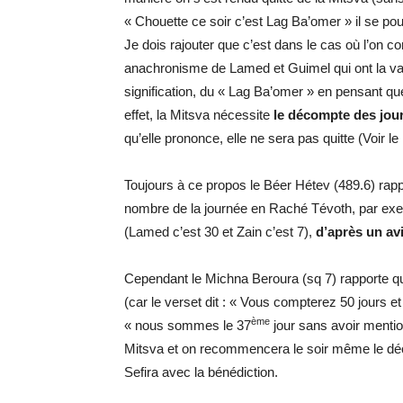
« Chouette ce soir c’est Lag Ba’omer » il se pou
Je dois rajouter que c’est dans le cas où l’on co
anachronisme de Lamed et Guimel qui ont la val
signification, du « Lag Ba’omer » en pensant que
effet, la Mitsva nécessite
le décompte des jou
qu’elle prononce, elle ne sera pas quitte (Voi
Toujours à ce propos le Béer Hétev (489.6) rappo
nombre de la journée en Raché Tévoth, par exem
(Lamed c’est 30 et Zain c’est 7),
d’après un avi
Cependant le Michna Beroura (sq 7) rapporte 
(car le verset dit : « Vous compterez 50 jours 
ème
« nous sommes le 37
jour sans avoir menti
Mitsva et on recommencera le soir même le déc
Sefira avec la bénédiction.