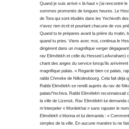
Quand je suis arrivé « là-haut » j’ai rencontré
sommes promenés de longues heures. Le Hessed 
de Tora qui sont étudiés dans les Yechivoth des c
n’avez rien écrit et pourtant chacune de vos pri
Quand tu te prépares avant la prière du matin, t
quand tu pries. Viens avec moi, continua le He
dirigèrent dans un magnifique verger dégagean
rav Elimélekh et celle du Hessed LeAvraham) co
chant des anges du service lorsqu’ils arrivèrent à
magnifique palais. « Regarde bien ce palais, r
rabbi Chmeke de Nilkolesbourg. Cela fait déjà qu
Rabbi Elimélekh se rendit auprès du rav de Nikol
palais/Yechiva. Rabbi Elimélekh reconnaissait c
la ville de Lizensk. Rav Elimélekh lui demanda que
m’interpeler « Mordekhai » sans rajouter le nom
Elimélekh s’étonna et lui demanda : « Comment-e
simples de la ville. En aucune manière tu ne fai