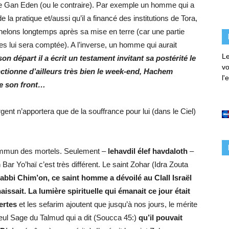
le Gan Eden (ou le contraire). Par exemple un homme qui a
la pratique et/aussi qu’il a financé des institutions de Tora,
échelons longtemps après sa mise en terre (car une partie
 lui sera comptée). A l’inverse, un homme qui aurait
Le
son départ il a écrit un testament invitant sa postérité le
vo
nctionne d’ailleurs très bien le week-end, Hachem
l'
de son front…
gent n’apportera que de la souffrance pour lui (dans le Ciel)
 commun des mortels. Seulement –
lehavdil élef havdaloth
–
 Bar Yo’haï c’est très différent. Le saint Zohar (Idra Zouta
rabbi Chim’on, ce saint homme a dévoilé au Clall Israël
ssait. La lumière spirituelle qui émanait ce jour était
ertes
et les sefarim ajoutent que jusqu’à nos jours, le mérite
seul Sage du Talmud qui a dit (Soucca 45:)
qu’il pouvait