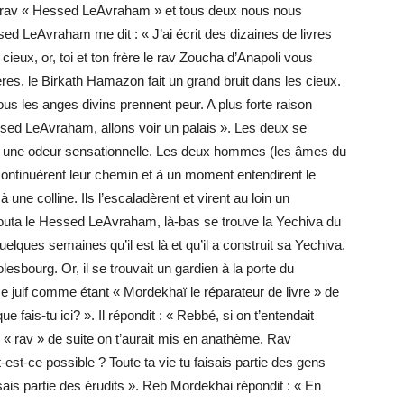
 le rav « Hessed LeAvraham » et tous deux nous nous
LeAvraham me dit : « J’ai écrit des dizaines de livres
ieux, or, toi et ton frère le rav Zoucha d’Anapoli vous
ères, le Birkath Hamazon fait un grand bruit dans les cieux.
ous les anges divins prennent peur. A plus forte raison
ssed LeAvraham, allons voir un palais ». Les deux se
t une odeur sensationnelle. Les deux hommes (les âmes du
ntinuèrent leur chemin et à un moment entendirent le
 une colline. Ils l’escaladèrent et virent au loin un
ajouta le Hessed LeAvraham, là-bas se trouve la Yechiva du
elques semaines qu’il est là et qu’il a construit sa Yechiva.
esbourg. Or, il se trouvait un gardien à la porte du
e juif comme étant « Mordekhaï le réparateur de livre » de
 fais-tu ici? ». Il répondit : « Rebbé, si on t’entendait
 « rav » de suite on t’aurait mis en anathème. Rav
st-ce possible ? Toute ta vie tu faisais partie des gens
sais partie des érudits ». Reb Mordekhai répondit : « En