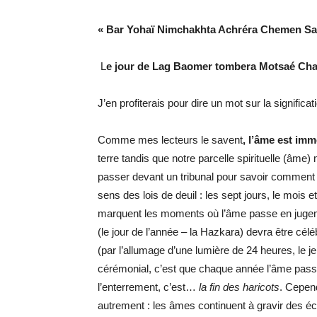
« Bar Yohaï Nimchakhta Achréra Chemen S
L
e jour de Lag Baomer tombera Motsaé Cha
J’en profiterais pour dire un mot sur la signifi
Comme mes lecteurs le savent
, l’âme est imm
terre tandis que notre parcelle spirituelle (âme)
passer devant un tribunal pour savoir comment 
sens des lois de deuil : les sept jours, le mois e
marquent les moments où l’âme passe en jugemen
(le jour de l’année – la Hazkara) devra être c
(par l’allumage d’une lumière de 24 heures, le j
cérémonial, c’est que chaque année l’âme pass
l’enterrement, c’est…
la fin des haricots
. Cepen
autrement : les âmes continuent à gravir des éc