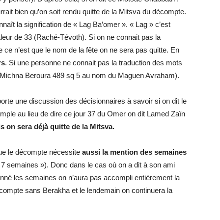
rrait bien qu’on soit rendu quitte de la Mitsva du décompte.
nnaît la signification de « Lag Ba’omer ». « Lag » c’est
eur de 33 (Raché-Tévoth). Si on ne connait pas la
 ce n’est que le nom de la fête on ne sera pas quitte. En
rs
. Si une personne ne connait pas la traduction des mots
r le Michna Beroura 489 sq 5 au nom du Maguen Avraham).
rte une discussion des décisionnaires à savoir si on dit le
ple au lieu de dire ce jour 37 du Omer on dit Lamed Zaïn
s on sera déjà quitte de la Mitsva.
que le décompte nécessite
aussi la mention des semaines
et 7 semaines »). Donc dans le cas où on a dit à son ami
onné les semaines on n’aura pas accompli entièrement la
ompte sans Berakha et le lendemain on continuera la