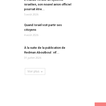
israélien, son nouvel avion officiel
pourrait être...
5 août 2026
Quand Israël voit partir ses
citoyens
4 août 2026
À la suite de la publication de
Redman Aboutboul : vif...
31 juillet 2026
Voir plus