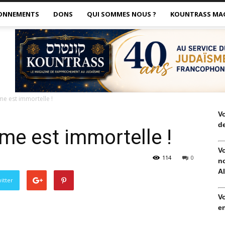
ONNEMENTS
DONS
QUI SOMMES NOUS ?
KOUNTRASS MA
me est immortelle !
V
de
me est immortelle !
V
114
0
no
Al
itter
V
en