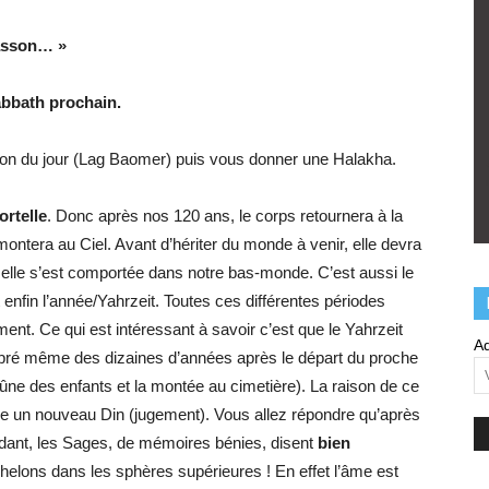
asson… »
bbath prochain.
cation du jour (Lag Baomer) puis vous donner une Halakha.
ortelle
. Donc après nos 120 ans, le corps retournera à la
 montera au Ciel. Avant d’hériter du monde à venir, elle devra
elle s’est comportée dans notre bas-monde. C’est aussi le
t enfin l’année/Yahrzeit. Toutes ces différentes périodes
t. Ce qui est intéressant à savoir c’est que le Yahrzeit
Ad
élébré même des dizaines d’années après le départ du proche
eûne des enfants et la montée au cimetière). La raison de ce
e un nouveau Din (jugement). Vous allez répondre qu’après
dant, les Sages, de mémoires bénies, disent
bien
helons dans les sphères supérieures ! En effet l’âme est