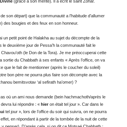
 Divine
(grâce à son mérite). Il a écrit le saint Zohar.
r de son départ) que la communauté a l’habitude d’allumer
e) des bougies et des feux en son honneur.
i un petit point de Halakha au sujet du décompte de la
 le deuxième jour de Pessa’h la communauté fait le
Chavou’oth (le Don de la Tora). Je me préoccuperai cette
 sortie du Chabbath à ses enfants « Après l’office, on va
ce que le fait de mentionner (après le coucher du soleil)
notre bon père ne pourra plus faire son décompte avec la
hanou bemitsvotav ‘al sefirath ha’omer) ?
e cas où un ami nous demande (bein hachmachoth/après le
devra lui répondre : «
hier
on était tel jour ». Car dans le
hui
tel jour », lors de l’office du soir qui suivra, on ne pourra
effet, en répondant à partir de la tombée de la nuit de cette
s y penser). D’après cela, si on dit ce Motsaé Chabbath :