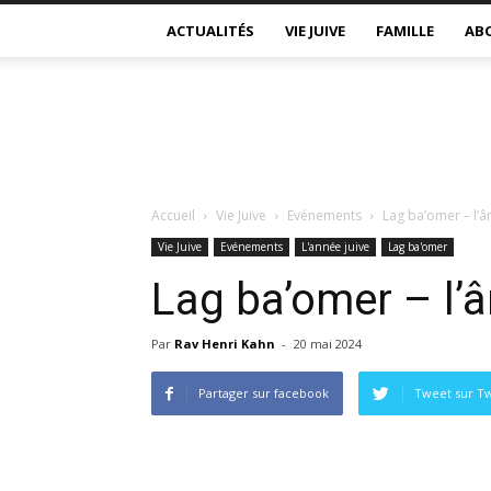
ACTUALITÉS
VIE JUIVE
FAMILLE
AB
Accueil
Vie Juive
Evénements
Lag ba’omer – l’â
Vie Juive
Evénements
L'année juive
Lag ba'omer
Lag ba’omer – l’â
Par
Rav Henri Kahn
-
20 mai 2024
Partager sur facebook
Tweet sur Tw