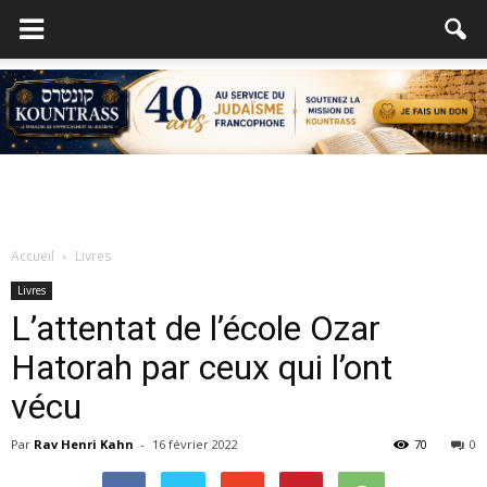
Accueil
Livres
Livres
L’attentat de l’école Ozar
Hatorah par ceux qui l’ont
vécu
Par
Rav Henri Kahn
-
16 février 2022
70
0