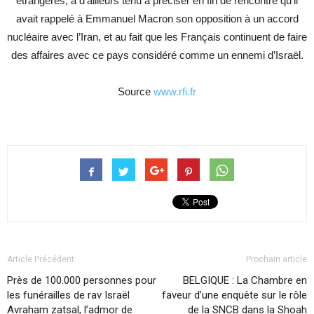
étrangères, a d’ailleurs tenu à préciser en fin de rencontre qu’il
avait rappelé à Emmanuel Macron son opposition à un accord
nucléaire avec l’Iran, et au fait que les Français continuent de faire
des affaires avec ce pays considéré comme un ennemi d’Israël.
Source
www.rfi.fr
Article Précédent
Prochain article
Près de 100.000 personnes pour
BELGIQUE : La Chambre en
les funérailles de rav Israël
faveur d’une enquête sur le rôle
Avraham zatsal, l’admor de
de la SNCB dans la Shoah