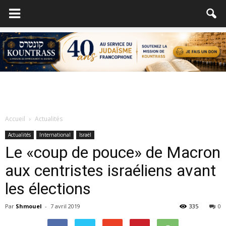
Accueil
Actualités
Actualités
International
Israël
Le «coup de pouce» de Macron
aux centristes israéliens avant
les élections
Par
Shmouel
-
7 avril 2019
335
0