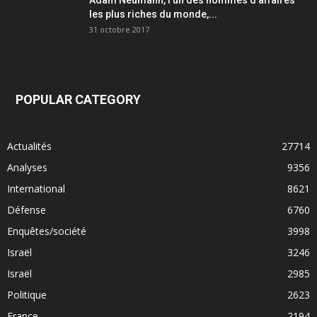
les plus riches du monde,...
31 octobre 2017
POPULAR CATEGORY
Actualités
27714
Analyses
9356
International
8621
Défense
6760
Enquêtes/société
3998
Israël
3246
Israël
2985
Politique
2623
France
2194