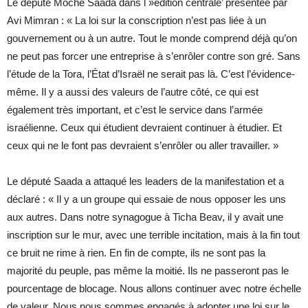
Le député Moché Saada dans l »édition centrale’ présentée par
Avi Mimran : « La loi sur la conscription n’est pas liée à un
gouvernement ou à un autre. Tout le monde comprend déjà qu’on
ne peut pas forcer une entreprise à s’enrôler contre son gré. Sans
l’étude de la Tora, l’État d’Israël ne serait pas là. C’est l’évidence-
même. Il y a aussi des valeurs de l’autre côté, ce qui est
également très important, et c’est le service dans l’armée
israélienne. Ceux qui étudient devraient continuer à étudier. Et
ceux qui ne le font pas devraient s’enrôler ou aller travailler. »
Le député Saada a attaqué les leaders de la manifestation et a
déclaré : « Il y a un groupe qui essaie de nous opposer les uns
aux autres. Dans notre synagogue à Ticha Beav, il y avait une
inscription sur le mur, avec une terrible incitation, mais à la fin tout
ce bruit ne rime à rien. En fin de compte, ils ne sont pas la
majorité du peuple, pas même la moitié. Ils ne passeront pas le
pourcentage de blocage. Nous allons continuer avec notre échelle
de valeur. Nous nous sommes engagés à adopter une loi sur le