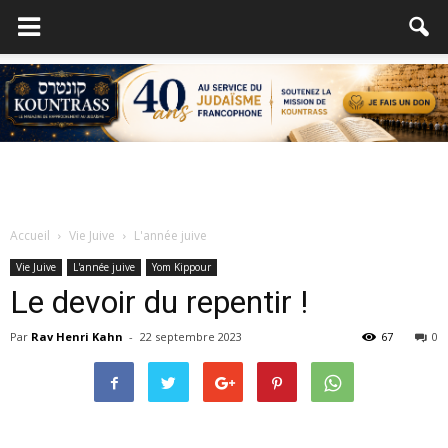
Accueil
Vie Juive
L'année juive
Vie Juive
L'année juive
Yom Kippour
Le devoir du repentir !
Par
Rav Henri Kahn
-
22 septembre 2023
67
0