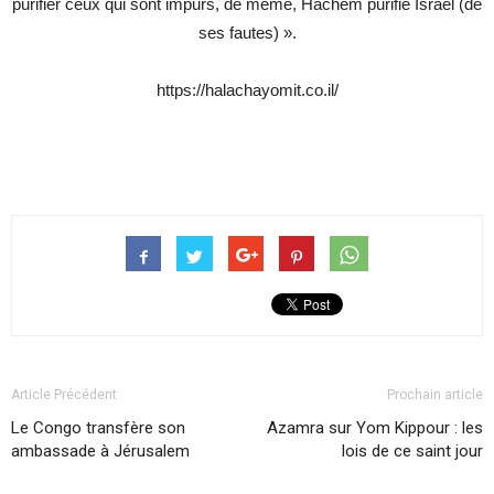
purifier ceux qui sont impurs, de même, Hachem purifie Israël (de
ses fautes) ».
https://halachayomit.co.il/
Article Précédent
Prochain article
Le Congo transfère son
Azamra sur Yom Kippour : les
ambassade à Jérusalem
lois de ce saint jour