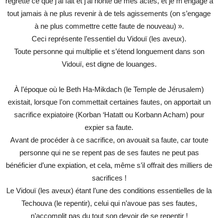
regrette ce que j’ai fait et j’ai honte de mes actes, et je m’engage à
tout jamais à ne plus revenir à de tels agissements (on s’engage
à ne plus commettre cette faute de nouveau) ».
Ceci représente l’essentiel du Vidouï (les aveux).
Toute personne qui multiplie et s’étend longuement dans son
Vidouï, est digne de louanges.
À l’époque où le Beth Ha-Mikdach (le Temple de Jérusalem)
existait, lorsque l’on commettait certaines fautes, on apportait un
sacrifice expiatoire (Korban ‘Hatatt ou Korbann Acham) pour
expier sa faute.
Avant de procéder à ce sacrifice, on avouait sa faute, car toute
personne qui ne se repent pas de ses fautes ne peut pas
bénéficier d’une expiation, et cela, même s’il offrait des milliers de
sacrifices !
Le Vidouï (les aveux) étant l’une des conditions essentielles de la
Techouva (le repentir), celui qui n’avoue pas ses fautes,
n’accomplit pas du tout son devoir de se repentir !