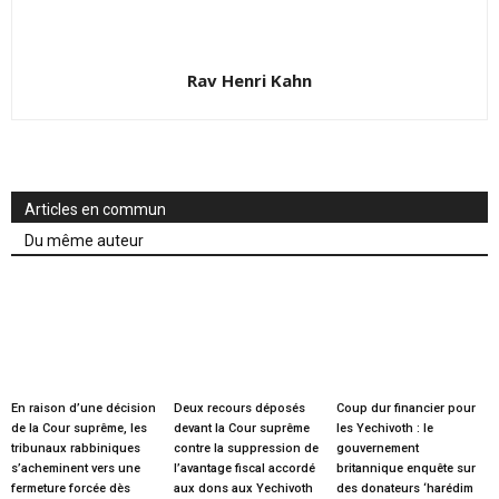
Rav Henri Kahn
Articles en commun
Du même auteur
En raison d’une décision
Deux recours déposés
Coup dur financier pour
de la Cour suprême, les
devant la Cour suprême
les Yechivoth : le
tribunaux rabbiniques
contre la suppression de
gouvernement
s’acheminent vers une
l’avantage fiscal accordé
britannique enquête sur
fermeture forcée dès
aux dons aux Yechivoth
des donateurs ‘harédim