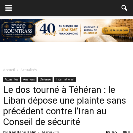
Accueil
Actualités
Actualités
Analyses
Défense
International
Le dos tourné à Téhéran : le
Liban dépose une plainte sans
précédent contre l’Iran au
Conseil de sécurité
Par
Rav Henri Kahn
-
14 mai 2026
165
0