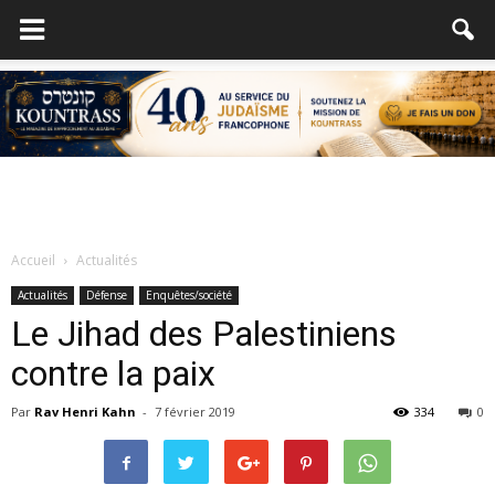
Accueil
Actualités
Actualités
Défense
Enquêtes/société
Le Jihad des Palestiniens
contre la paix
Par
Rav Henri Kahn
-
7 février 2019
334
0