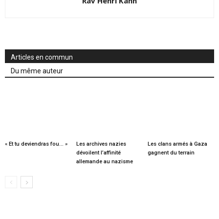
Rav Henri Kahn
Articles en commun
Du même auteur
« Et tu deviendras fou… »
Les archives nazies
Les clans armés à Gaza
dévoilent l’affinité
gagnent du terrain
allemande au nazisme