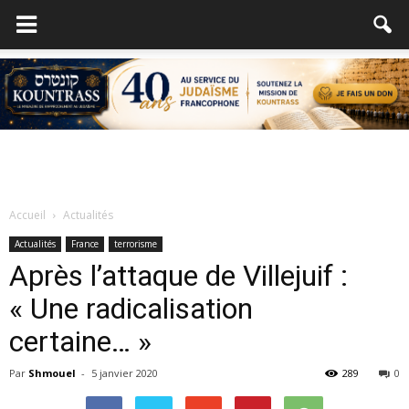
Accueil
Actualités
Actualités
France
terrorisme
Après l’attaque de Villejuif :
« Une radicalisation
certaine… »
Par
Shmouel
-
5 janvier 2020
289
0