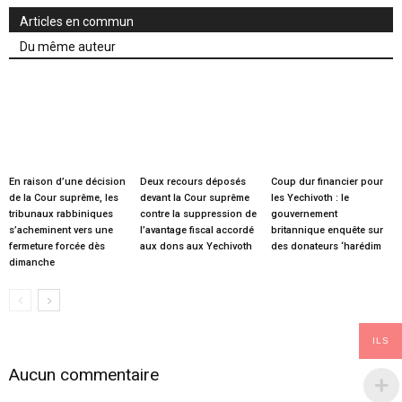
Articles en commun
Du même auteur
En raison d’une décision
Deux recours déposés
Coup dur financier pour
de la Cour suprême, les
devant la Cour suprême
les Yechivoth : le
tribunaux rabbiniques
contre la suppression de
gouvernement
s’acheminent vers une
l’avantage fiscal accordé
britannique enquête sur
fermeture forcée dès
aux dons aux Yechivoth
des donateurs ‘harédim
dimanche
ILS
Aucun commentaire