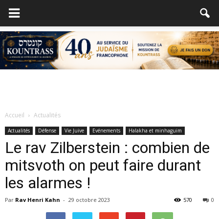
Accueil
Actualités
Actualités
Défense
Vie Juive
Evénements
Halakha et minhaguim
Le rav Zilberstein : combien de
mitsvoth on peut faire durant
les alarmes !
Par
Rav Henri Kahn
-
29 octobre 2023
570
0