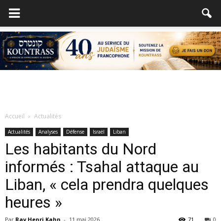
Accueil
Actualités
Actualités
Analyses
Défense
Israël
Liban
Les habitants du Nord
informés : Tsahal attaque au
Liban, « cela prendra quelques
heures »
Par
Rav Henri Kahn
-
11 mai 2026
71
0