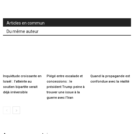
Articles en commun
Du même auteur
Inquiétude croissante en
Piégé entre escalade et
Quand la propagande est
Israël : l’atteinte au
concessions : le
confondue avec la réalité
soutien bipartite serait
président Trump peine à
déjà irréversible
trouver une issue à la
guerre avec l’Iran