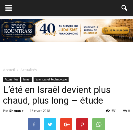
Accueil
Actualités
Actualités
Israël
Sciences et technologie
L’été en Israël devient plus
chaud, plus long – étude
Par
Shmouel
-
15 mars 2018
531
0