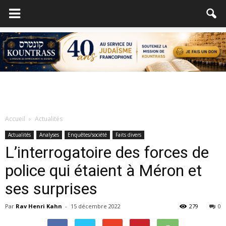
Accueil
Actualités
Actualités
Analyses
Enquêtes/société
Faits divers
L’interrogatoire des forces de
police qui étaient à Méron et
ses surprises
Par
Rav Henri Kahn
-
15 décembre 2022
279
0