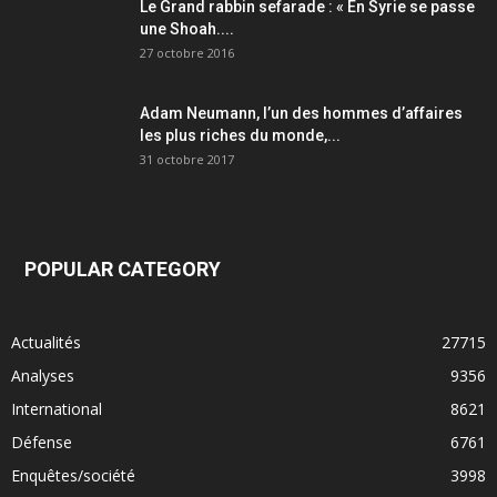
Le Grand rabbin sefarade : « En Syrie se passe
une Shoah....
27 octobre 2016
Adam Neumann, l’un des hommes d’affaires
les plus riches du monde,...
31 octobre 2017
POPULAR CATEGORY
Actualités
27715
Analyses
9356
International
8621
Défense
6761
Enquêtes/société
3998