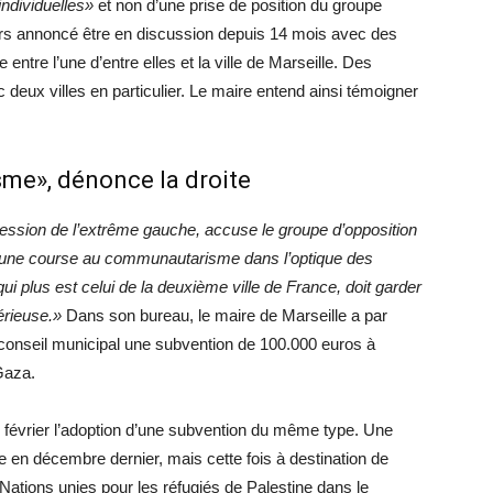
individuelles»
et non d’une prise de position du groupe
eurs annoncé être en discussion depuis 14 mois avec des
entre l’une d’entre elles et la ville de Marseille. Des
eux villes en particulier. Le maire entend ainsi témoigner
me», dénonce la droite
pression de l’extrême gauche, accuse le groupe d’opposition
e à une course au communautarisme dans l’optique des
i plus est celui de la deuxième ville de France, doit garder
érieuse.»
Dans son bureau, le maire de Marseille a par
n conseil municipal une subvention de 100.000 euros à
Gaza.
n février l’adoption d’une subvention du même type. Une
e en décembre dernier, mais cette fois à destination de
Nations unies pour les réfugiés de Palestine dans le