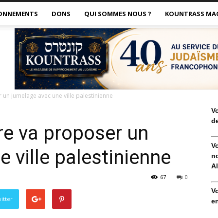
ONNEMENTS
DONS
QUI SOMMES NOUS ?
KOUNTRASS MA
r un jumelage avec une ville palestinienne
V
de
ire va proposer un
V
 ville palestinienne
no
Al
67
0
V
itter
en