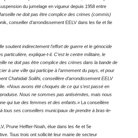
la suspension du jumelage en vigueur depuis 1958 entre
arseille ne doit pas être complice des crimes (commis)
pnik, conseiller d’arrondissement EELV dans les 6e et 8e
le soutient indirectement l’effort de guerre et le génocide
articulière, explique-t-il. C’est le centre militaire, le
ille ne doit pas être complice des crimes dans la bande de
ier à une ville qui participe à l’armement du pays, et pour
ment Chahidati Soilihi, conseillère d’arrondissement EELV
lle. «Nous avons été choqués de ce qui s’est passé en
eproduise. Nous ne sommes pas antisémites, mais nous
enne qui tue des femmes et des enfants.
» La conseillère
 tous ses conseillers municipaux de prendre à bras-le-
V, Prune Helfter-Noah, élue dans les 4e et 5e
ve. Tous trois ont sollicité leur mairie de secteur