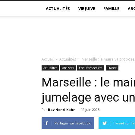
ACTUALITÉS
VIE JUIVE
FAMILLE
AB
Accueil
Actualités
Marseille : le maire va propose
Actualités
Analyses
Enquêtes/société
France
Marseille : le ma
jumelage avec une
Par
Rav Henri Kahn
-
12 juin 2025
Partager sur facebook
Tweet sur Tw