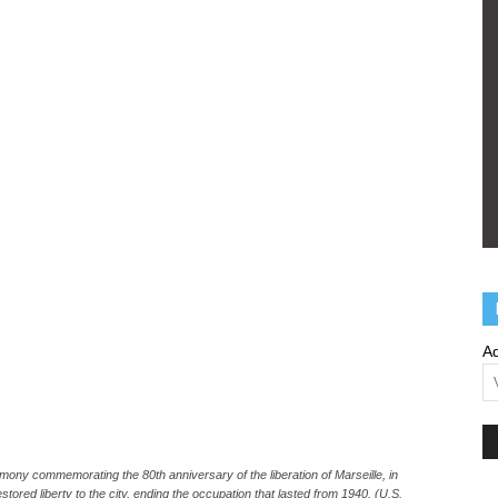
Ad
ony commemorating the 80th anniversary of the liberation of Marseille, in
stored liberty to the city, ending the occupation that lasted from 1940. (U.S.