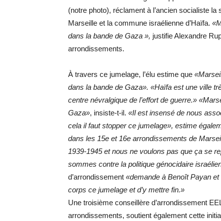
(notre photo), réclament à l’ancien socialiste 
Marseille et la commune israélienne d’Haïfa.
«M
dans la bande de Gaza »,
justifie Alexandre Ru
arrondissements.
À travers ce jumelage, l’élu estime que
«Marseil
dans la bande de Gaza». «Haïfa est une ville très p
centre névralgique de l’effort de guerre.»
«Marse
Gaza»
, insiste-t-il.
«Il est insensé de nous assoc
cela il faut stopper ce jumelage», estime égale
dans les 15e et 16e arrondissements de Marsei
1939-1945 et nous ne voulons pas que ça se r
sommes contre la politique génocidaire israéli
d’arrondissement
«demande à Benoît Payan et à
corps ce jumelage et d’y mettre fin.»
Une troisième conseillère d’arrondissement EEL
arrondissements, soutient également cette initiati