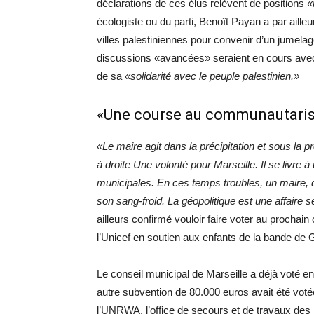
déclarations de ces élus relèvent de positions
«
écologiste ou du parti, Benoît Payan a par aill
villes palestiniennes pour convenir d’un jumelage 
discussions «avancées» seraient en cours avec d
de sa
«solidarité avec le peuple palestinien.»
«Une course au communautaris
«Le maire agit dans la précipitation et sous la 
à droite Une volonté pour Marseille. Il se livr
municipales. En ces temps troubles, un maire, qu
son sang-froid. La géopolitique est une affaire s
ailleurs confirmé vouloir faire voter au prochai
l’Unicef en soutien aux enfants de la bande de 
Le conseil municipal de Marseille a déjà voté e
autre subvention de 80.000 euros avait été voté
l’UNRWA, l’office de secours et de travaux des 