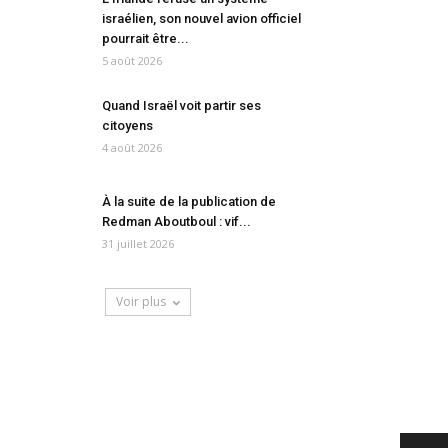
israélien, son nouvel avion officiel
pourrait être...
5 août 2026
Quand Israël voit partir ses
citoyens
4 août 2026
À la suite de la publication de
Redman Aboutboul : vif...
31 juillet 2026
Voir plus