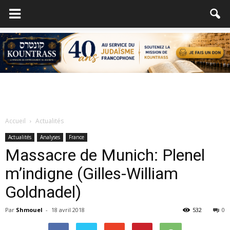
Accueil
Actualités
Actualités
Analyses
France
Massacre de Munich: Plenel
m’indigne (Gilles-William
Goldnadel)
Par
Shmouel
-
18 avril 2018
532
0