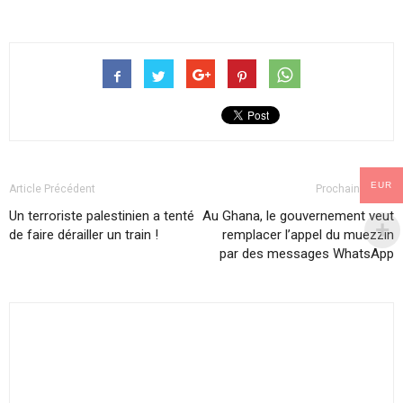
EUR
Article Précédent
Prochain article
Un terroriste palestinien a tenté
Au Ghana, le gouvernement veut
de faire dérailler un train !
remplacer l’appel du muezzin
par des messages WhatsApp