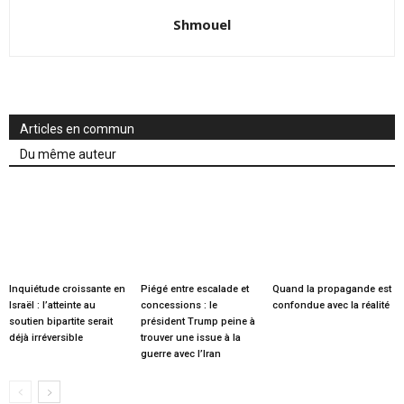
Shmouel
Articles en commun
Du même auteur
Inquiétude croissante en
Piégé entre escalade et
Quand la propagande est
Israël : l’atteinte au
concessions : le
confondue avec la réalité
soutien bipartite serait
président Trump peine à
déjà irréversible
trouver une issue à la
guerre avec l’Iran