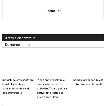
Shmouel
Articles en commun
Du même auteur
Inquiétude croissante en
Piégé entre escalade et
Quand la propagande est
Israël : l’atteinte au
concessions : le
confondue avec la réalité
soutien bipartite serait
président Trump peine à
déjà irréversible
trouver une issue à la
guerre avec l’Iran