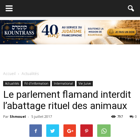
Accueil
Actualités
Actualités
Fil d'information
International
Vie Juive
Le parlement flamand interdit
l’abattage rituel des animaux
Par
Shmouel
-
5 juillet 2017
797
0