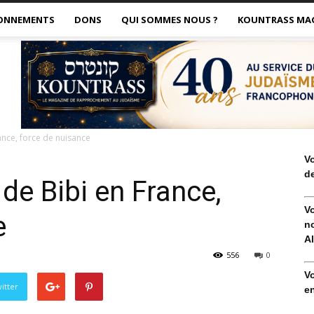
ONNEMENTS
DONS
QUI SOMMES NOUS ?
KOUNTRASS MA
ance, force de nuisance
V
de
 de Bibi en France,
V
e
no
Al
556
0
V
itter
en