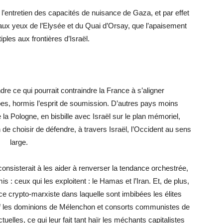
’entretien des capacités de nuisance de Gaza, et par effet
, aux yeux de l’Elysée et du Quai d’Orsay, que l’apaisement
iples aux frontières d’Israël.
re ce qui pourrait contraindre la France à s’aligner
es, hormis l’esprit de soumission. D’autres pays moins
la Pologne, en bisbille avec Israël sur le plan mémoriel,
 de choisir de défendre, à travers Israël, l’Occident au sens
large.
 consisterait à les aider à renverser la tendance orchestrée,
s : ceux qui les exploitent : le Hamas et l’Iran. Et, de plus,
ce crypto-marxiste dans laquelle sont imbibées les élites
auf les dominions de Mélenchon et consorts communistes de
tuelles, ce qui leur fait tant haïr les méchants capitalistes