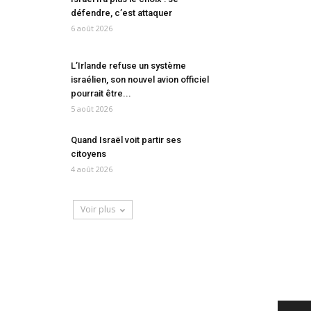
défendre, c’est attaquer
6 août 2026
L’Irlande refuse un système
israélien, son nouvel avion officiel
pourrait être...
5 août 2026
Quand Israël voit partir ses
citoyens
4 août 2026
Voir plus