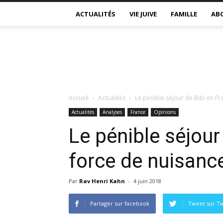
ACTUALITÉS
VIE JUIVE
FAMILLE
AB
Accueil
Actualités
Le pénible séjour de Bibi en Fr
Actualités
Analyses
France
Opinions
Le pénible séjour
force de nuisanc
Par
Rav Henri Kahn
-
4 juin 2018
Partager sur facebook
Tweet sur Tw