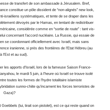
omesse de transfert de son ambassade à Jérusalem. Bref,
rance constitue un pôle dissident de “non-alignés” new look,
 anti-israéliens systématiques, et tente de se draper dans les
ètement dévoyés par le Hamas, en tentant de redistribuer
américaine, considérée comme en “sortie de route” : tant vis-
elui concernant l’accord nucléaire. La Russie, qui essaie de
t en se coordonnant officiellement avec Israël, mais sans
érence iranienne, si près des frontières de l’Etat Hébreu (au
à l’Est et au sud).
r les apports d’Israël, lors de la fameuse Saison France-
nyahou, le mardi 5 juin, à l’heure où Israël se trouve isolé
e toutes les formes de l’hydre totalitaire islamiste
ybridation sunno-chiite qu’incarnent les forces terroristes de
Gaza)?
Goebbels (lui, tirait son pistolet), est ce qui reste quand on