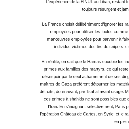
L’expérience de la FINUL au Liban, restant fo
toujours résurgent et ja
La France choisit délibérément d’ignorer les ra
employées pour utiliser les foules comme 
manœuvres employées pour parvenir à faire sa
individus victimes des tirs de snipers isr
En réalité, on sait que le Hamas soudoie les ind
primes aux familles des martyrs, ce qui res
désespoir par le seul acharnement de ses dirige
maîtres de Gaza préfèrent détourner les matér
détruits, dorénavant, par Tsahal avant usage. Ma
ces primes à shahids ne sont possibles que 
l’Iran. En s’indignant sélectivement, Paris 
l’opération Château de Cartes, en Syrie, et le r
en plein