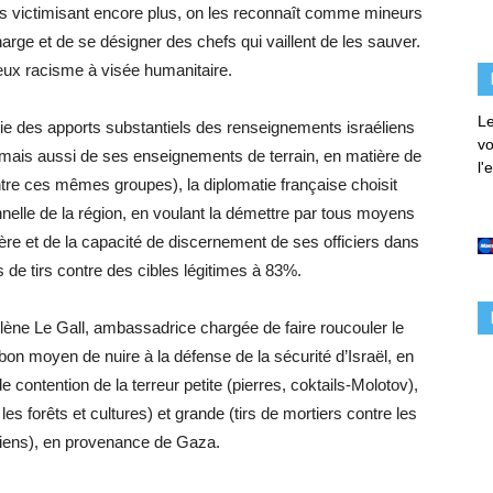
les victimisant encore plus, on les reconnaît comme mineurs
rge et de se désigner des chefs qui vaillent de les sauver.
ieux racisme à visée humanitaire.
Le
rtie des apports substantiels des renseignements israéliens
vo
, mais aussi de ses enseignements de terrain, en matière de
l'
ntre ces mêmes groupes), la diplomatie française choisit
nnelle de la région, en voulant la démettre par tous moyens
ière et de la capacité de discernement de ses officiers dans
 de tirs contre des cibles légitimes à 83%.
élène Le Gall, ambassadrice chargée de faire roucouler le
on moyen de nuire à la défense de la sécurité d’Israël, en
de contention de la terreur petite (pierres, coktails-Molotov),
 forêts et cultures) et grande (tirs de mortiers contre les
liens), en provenance de Gaza.