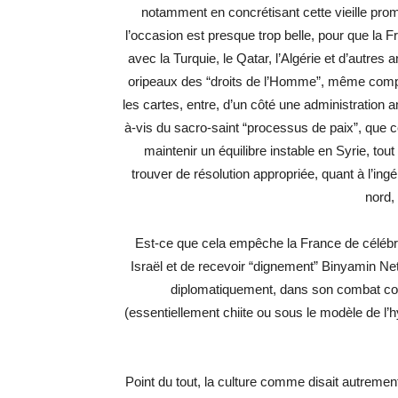
notamment en concrétisant cette vieille pr
l’occasion est presque trop belle, pour que la F
avec la Turquie, le Qatar, l’Algérie et d’autres
oripeaux des “droits de l’Homme”, même compl
les cartes, entre, d’un côté une administration 
à-vis du sacro-saint “processus de paix”, que c
maintenir un équilibre instable en Syrie, tou
trouver de résolution appropriée, quant à l’ing
nord, 
Est-ce que cela empêche la France de célébre
Israël et de recevoir “dignement” Binyamin Neta
diplomatiquement, dans son combat contr
(essentiellement chiite ou sous le modèle de l’h
Point du tout, la culture comme disait autrement 