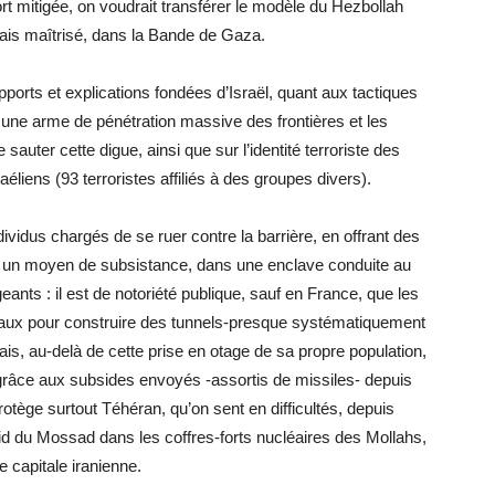
rt mitigée, on voudrait transférer le modèle du Hezbollah
mais maîtrisé, dans la Bande de Gaza.
pports et explications fondées d’Israël, quant aux tactiques
une arme de pénétration massive des frontières et les
uter cette digue, ainsi que sur l’identité terroriste des
aéliens (93 terroristes affiliés à des groupes divers).
ividus chargés de se ruer contre la barrière, en offrant des
te un moyen de subsistance, dans une enclave conduite au
ants : il est de notoriété publique, sauf en France, que les
iaux pour construire des tunnels-presque systématiquement
is, au-delà de cette prise en otage de sa propre population,
grâce aux subsides envoyés -assortis de missiles- depuis
protège surtout Téhéran, qu’on sent en difficultés, depuis
aid du Mossad dans les coffres-forts nucléaires des Mollahs,
e capitale iranienne.