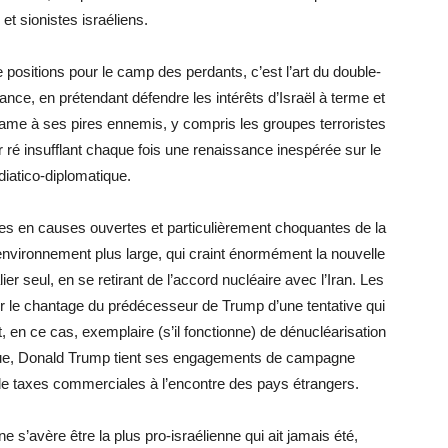
et sionistes israéliens.
positions pour le camp des perdants, c’est l’art du double-
nce, en prétendant défendre les intérêts d’Israël à terme et
sésame à ses pires ennemis, y compris les groupes terroristes
 ré insufflant chaque fois une renaissance inespérée sur le
iatico-diplomatique.
es en causes ouvertes et particulièrement choquantes de la
un environnement plus large, qui craint énormément la nouvelle
er seul, en se retirant de l’accord nucléaire avec l’Iran. Les
ur le chantage du prédécesseur de Trump d’une tentative qui
 en ce cas, exemplaire (s’il fonctionne) de dénucléarisation
 vue, Donald Trump tient ses engagements de campagne
 de taxes commerciales à l’encontre des pays étrangers.
 s’avère être la plus pro-israélienne qui ait jamais été,