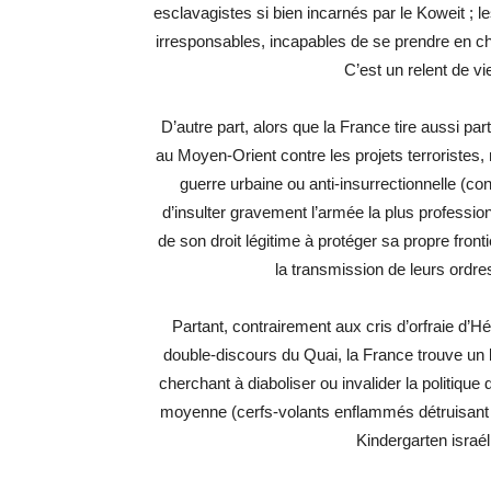
esclavagistes si bien incarnés par le Koweit ; 
irresponsables, incapables de se prendre en cha
C’est un relent de v
D’autre part, alors que la France tire aussi pa
au Moyen-Orient contre les projets terroristes
guerre urbaine ou anti-insurrectionnelle (co
d’insulter gravement l’armée la plus professio
de son droit légitime à protéger sa propre front
la transmission de leurs ordres
Partant, contrairement aux cris d’orfraie d’H
double-discours du Quai, la France trouve un b
cherchant à diaboliser ou invalider la politique 
moyenne (cerfs-volants enflammés détruisant les
Kindergarten israé