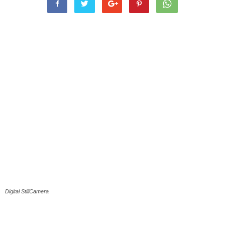
Digital StillCamera