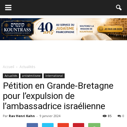
Accueil
Actualités
Actualités
antisémitisme
International
Pétition en Grande-Bretagne
pour l’expulsion de
l’ambassadrice israélienne
Par
Rav Henri Kahn
-
9 janvier 2024
85
0