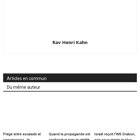
Rav Henri Kahn
Articles en commun
Du même auteur
Piégé entre escalade et
Quand la propagande est
Israël reçoit l’INS Drakon,
concessions : le
confondue avec la réalité
son sous-marin le plus