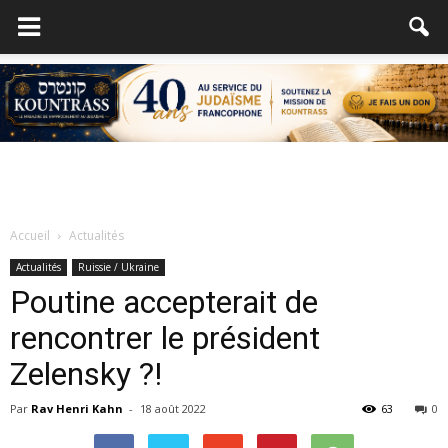
Accueil
Actualités
Actualités
Ruissie / Ukraine
Poutine accepterait de
rencontrer le président
Zelensky ?!
Par
Rav Henri Kahn
-
18 août 2022
63
0