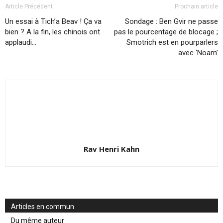
Article Précédent
Prochain article
Un essai à Tich’a Beav ! Ça va
Sondage : Ben Gvir ne passe
bien ? A la fin, les chinois ont
pas le pourcentage de blocage ;
applaudi…
Smotrich est en pourparlers
avec ‘Noam’
Rav Henri Kahn
Articles en commun
Du même auteur