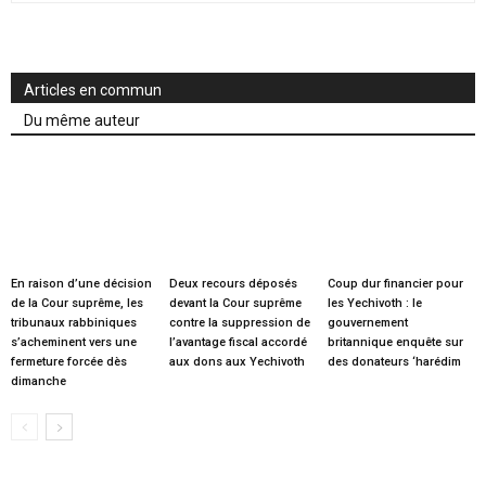
Articles en commun
Du même auteur
En raison d’une décision
Deux recours déposés
Coup dur financier pour
de la Cour suprême, les
devant la Cour suprême
les Yechivoth : le
tribunaux rabbiniques
contre la suppression de
gouvernement
s’acheminent vers une
l’avantage fiscal accordé
britannique enquête sur
fermeture forcée dès
aux dons aux Yechivoth
des donateurs ‘harédim
dimanche