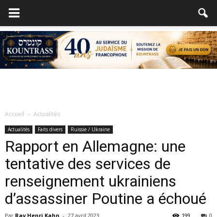
Accueil
Actualités
Actualités
Faits divers
Ruissie / Ukraine
Rapport en Allemagne: une
tentative des services de
renseignement ukrainiens
d’assassiner Poutine a échoué
Par
Rav Henri Kahn
-
27 avril 2023
199
0