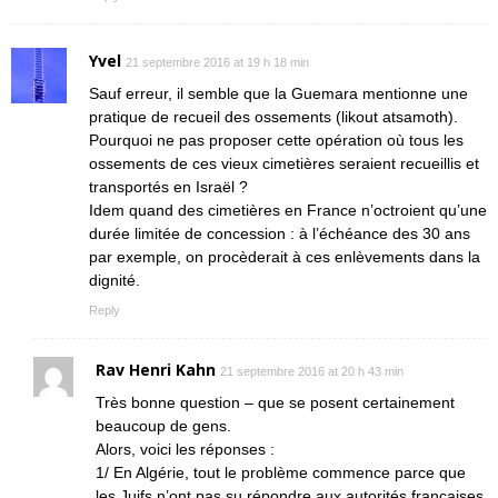
Yvel
21 septembre 2016 at 19 h 18 min
Sauf erreur, il semble que la Guemara mentionne une
pratique de recueil des ossements (likout atsamoth).
Pourquoi ne pas proposer cette opération où tous les
ossements de ces vieux cimetières seraient recueillis et
transportés en Israël ?
Idem quand des cimetières en France n’octroient qu’une
durée limitée de concession : à l’échéance des 30 ans
par exemple, on procèderait à ces enlèvements dans la
dignité.
Reply
Rav Henri Kahn
21 septembre 2016 at 20 h 43 min
Très bonne question – que se posent certainement
beaucoup de gens.
Alors, voici les réponses :
1/ En Algérie, tout le problème commence parce que
les Juifs n’ont pas su répondre aux autorités françaises