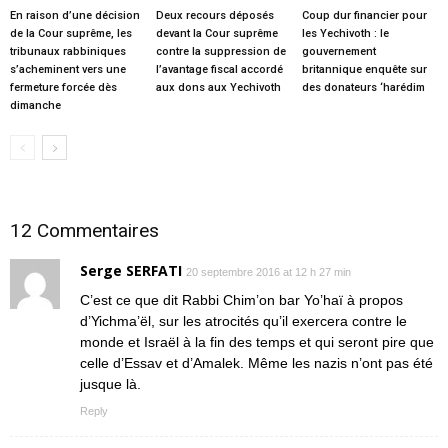
En raison d’une décision
Deux recours déposés
Coup dur financier pour
de la Cour suprême, les
devant la Cour suprême
les Yechivoth : le
tribunaux rabbiniques
contre la suppression de
gouvernement
s’acheminent vers une
l’avantage fiscal accordé
britannique enquête sur
fermeture forcée dès
aux dons aux Yechivoth
des donateurs ‘harédim
dimanche
12 Commentaires
Serge SERFATI
20 septembre 2016 at 12 h 27 min
C’est ce que dit Rabbi Chim’on bar Yo’haï à propos
d’Yichma’ël, sur les atrocités qu’il exercera contre le
monde et Israël à la fin des temps et qui seront pire que
celle d’Essav et d’Amalek. Même les nazis n’ont pas été
jusque là.
Reply