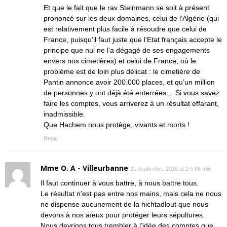
Et que le fait que le rav Steinmann se soit à présent
prononcé sur les deux domaines, celui de l’Algérie (qui
est relativement plus facile à résoudre que celui de
France, puisqu’il faut juste que l’Etat français accepte le
principe que nul ne l’a dégagé de ses engagements
envers nos cimetières) et celui de France, où le
problème est de loin plus délicat : le cimetière de
Pantin annonce avoir 200.000 places, et qu’un million
de personnes y ont déjà été enterrées… Si vous savez
faire les comptes, vous arriverez à un résultat effarant,
inadmissible.
Que Hachem nous protège, vivants et morts !
Reply
Mme O. A - Villeurbanne
21 septembre 2016 at 1 h 06 min
Il faut continuer à vous battre, à nous battre tous.
Le résultat n’est pas entre nos mains, mais cela ne nous
ne dispense aucunement de la hichtadlout que nous
devons à nos aïeux pour protéger leurs sépultures.
Nous devrions tous trembler à l’idée des comptes que