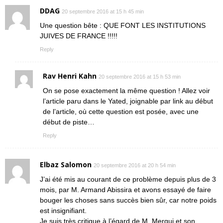
DDAG
20 septembre 2016 at 15 h 45 min
Une question bête : QUE FONT LES INSTITUTIONS
JUIVES DE FRANCE !!!!!
Reply
Rav Henri Kahn
20 septembre 2016 at 15 h 53 min
On se pose exactement la même question ! Allez voir
l’article paru dans le Yated, joignable par link au début
de l’article, où cette question est posée, avec une
début de piste…
Reply
Elbaz Salomon
20 septembre 2016 at 20 h 54 min
J’ai été mis au courant de ce problème depuis plus de 3
mois, par M. Armand Abissira et avons essayé de faire
bouger les choses sans succès bien sûr, car notre poids
est insignifiant.
Je suis très critique à l’égard de M. Mergui et son