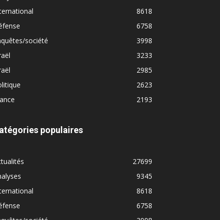
ternational
8618
éfense
6758
quêtes/société
3998
raël
3233
raël
2985
litique
2623
rance
2193
atégories populaires
tualités
27699
nalyses
9345
ternational
8618
éfense
6758