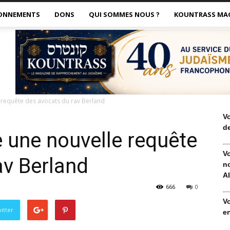
ONNEMENTS
DONS
QUI SOMMES NOUS ?
KOUNTRASS MA
e requête des avocats du rav Berland
V
de
te une nouvelle requête
V
av Berland
no
Al
666
0
V
itter
en