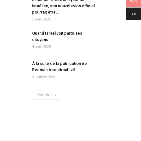
EUR
israélien, son nouvel avion officiel
pourrait être...
ILS
5 août 2026
Quand Israël voit partir ses
citoyens
4 août 2026
À la suite de la publication de
Redman Aboutboul : vif...
31 juillet 2026
Voir plus