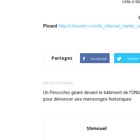
cela s’ét
Picard
http://chiourim.com/le_tribunal_reje
Partagez
Facebook
Twitter
Article Précédent
Un Pinocchio géant devant le bâtiment de l’ON
pour dénoncer ses mensonges historiques
Shmouel