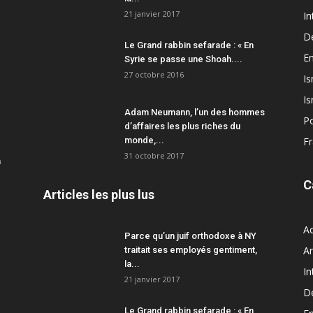
21 janvier 2017
In
D
Le Grand rabbin sefarade : « En
En
Syrie se passe une Shoah....
27 octobre 2016
Is
Is
Adam Neumann, l’un des hommes
Po
d’affaires les plus riches du
monde,...
F
31 octobre 2017
a
C
Articles les plus lus
Ac
Parce qu’un juif orthodoxe à NY
A
traitait ses employés gentiment,
la...
In
21 janvier 2017
D
Le Grand rabbin sefarade : « En