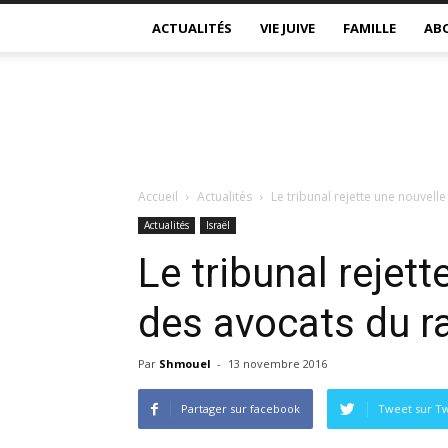
ACTUALITÉS
VIE JUIVE
FAMILLE
AB
Accueil
Actualités
Le tribunal rejette une nouvell
Actualités
Israël
Le tribunal rejet
des avocats du r
Par
Shmouel
-
13 novembre 2016
Partager sur facebook
Tweet sur Tw