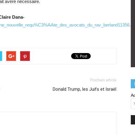
ait avéré nécessaire.
Claire Dana-
tte_une_nouvelle_requ%C3%AAte_des_avocats_du_rav_berland11356.ht
Prochain article
U
Donald Trump, les Juifs et Israël
Ad