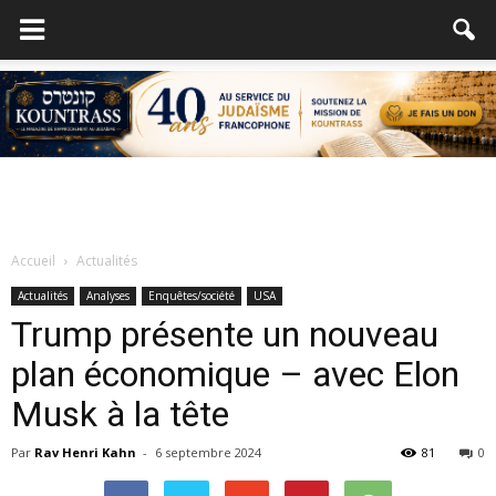
Accueil
Actualités
Actualités
Analyses
Enquêtes/société
USA
Trump présente un nouveau
plan économique – avec Elon
Musk à la tête
Par
Rav Henri Kahn
-
6 septembre 2024
81
0