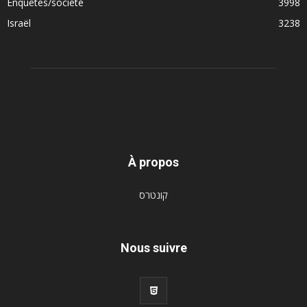
Enquêtes/société
3998
Israël
3238
À propos
קונטרס
Nous suivre