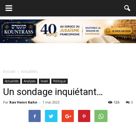
Accueil
Actualités
Actualités
Analyses
Israël
Politique
Un sondage inquiétant…
Par
Rav Henri Kahn
-
1 mai 2023
126
0