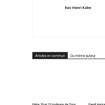
Rav Henri Kahn
Articles en commun
Du même auteur
Entre 10 et 12 rouleaux de Tora
David Amzall