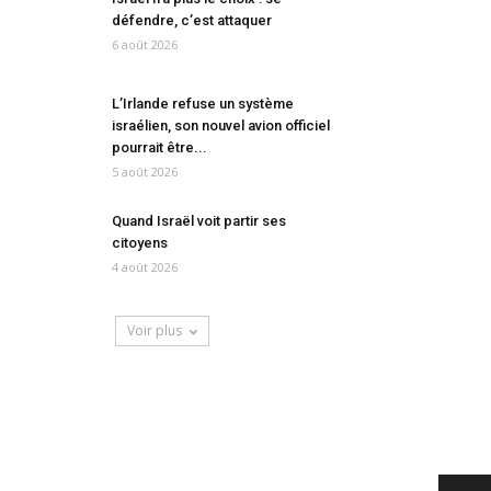
défendre, c’est attaquer
6 août 2026
L’Irlande refuse un système
israélien, son nouvel avion officiel
pourrait être...
5 août 2026
Quand Israël voit partir ses
citoyens
4 août 2026
Voir plus