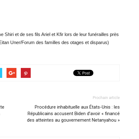
iri et de ses fils Ariel et Kfir lors de leur funérailles près
: Eitan Uner/Forum des familles des otages et disparus)
Prochain article
tte
Procédure inhabituelle aux États-Unis : les
a
Républicains accusent Biden d’avoir « financé
des atteintes au gouvernement Netanyahou »