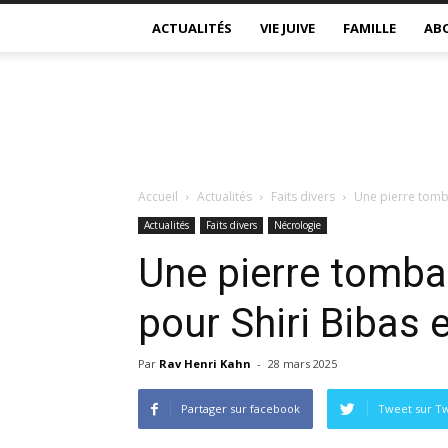
ACTUALITÉS
VIE JUIVE
FAMILLE
AB
Accueil
Actualités
Faits divers
Une pierre tombal
Actualités
Faits divers
Nécrologie
Une pierre tomba
pour Shiri Bibas et
Par
Rav Henri Kahn
-
28 mars 2025
Partager sur facebook
Tweet sur Tw