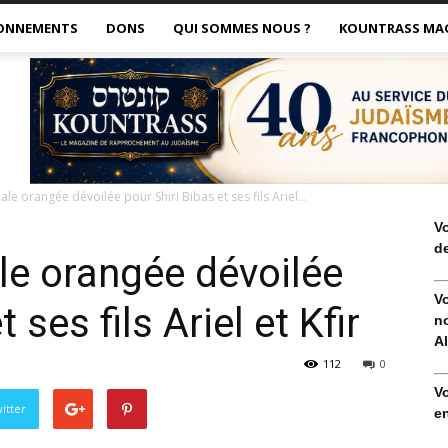
ONNEMENTS
DONS
QUI SOMMES NOUS ?
KOUNTRASS MA
e orangée dévoilée pour Shiri Bibas et ses fils Ariel...
V
de
le orangée dévoilée
V
 ses fils Ariel et Kfir
no
Al
112
0
V
itter
en