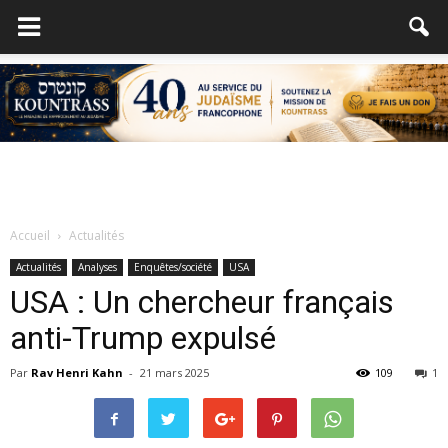
Accueil
Actualités
Actualités
Analyses
Enquêtes/société
USA
USA : Un chercheur français
anti-Trump expulsé
Par
Rav Henri Kahn
-
21 mars 2025
109
1