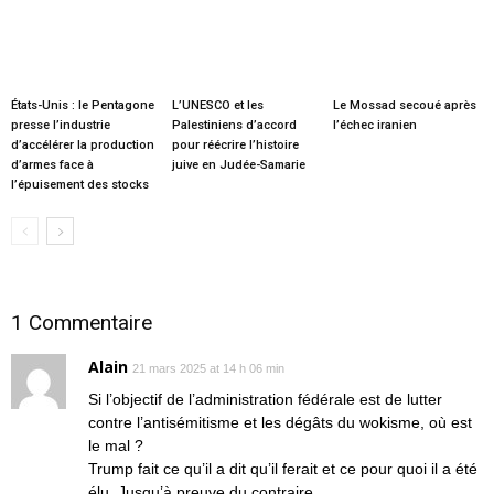
États-Unis : le Pentagone
L’UNESCO et les
Le Mossad secoué après
presse l’industrie
Palestiniens d’accord
l’échec iranien
d’accélérer la production
pour réécrire l’histoire
d’armes face à
juive en Judée-Samarie
l’épuisement des stocks
1 Commentaire
Alain
21 mars 2025 at 14 h 06 min
Si l’objectif de l’administration fédérale est de lutter
contre l’antisémitisme et les dégâts du wokisme, où est
le mal ?
Trump fait ce qu’il a dit qu’il ferait et ce pour quoi il a été
élu. Jusqu’à preuve du contraire.