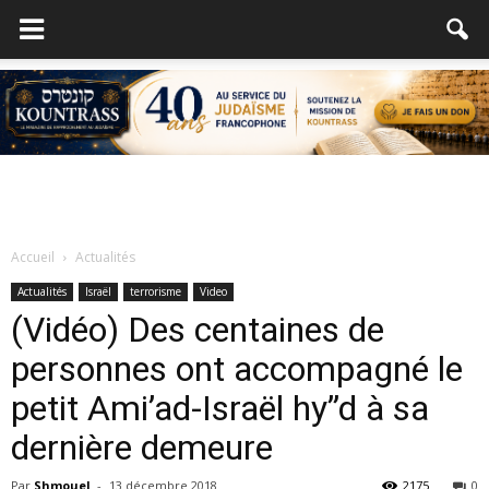
Accueil
Actualités
Actualités
Israël
terrorisme
Video
(Vidéo) Des centaines de
personnes ont accompagné le
petit Ami’ad-Israël hy”d à sa
dernière demeure
Par
Shmouel
-
13 décembre 2018
2175
0