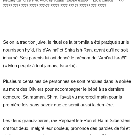
the baby did not survive. Photo by Yonatan Sindel/Flash90 *** Local Caption *** ???
????? ???? ???? ????? ???-?? ????? ???? ??? ?? ?????? ??? ?????
Selon la tradition juive, le rituel de la brit-mila a été pratiqué sur le
nourrisson hy”d, fils d’Avihaï et Shira Ish-Ran, avant qu’il ne soit
inhumé. Ses parents lui ont donné le prénom de “Ami’ad-Israël”
(« Mon peuple à tout jamais, Israël »).
Plusieurs centaines de personnes se sont rendues dans la soirée
au mont des Oliviers pour accompagner le bébé à sa dernière
demeure. Sa maman, Shira, l’avait vu mercredi matin pour la
première fois sans savoir que ce serait aussi la dernière.
Les deux grands-pères, rav Rephael Ish-Ran et Haïm Silberstein
ont tout deux, malgré leur douleur, prononcé des paroles de foi et