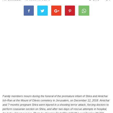
Family members mourn during the funeral of the premature infant of Shira and Amichai
Ish-Ran at the Mount of Olives cemetery in Jerusalem, on December 12, 2018. Amichai
and 7-months pregnant Shira were injured in a shooting terror attack, forcing doctors to
perform ceasarian section on Shira, and after two days of rescue attempts in hospital,