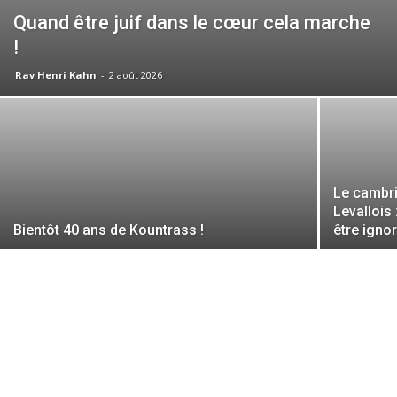
Quand être juif dans le cœur cela marche
!
Rav Henri Kahn
-
2 août 2026
Le cambr
Levallois
Bientôt 40 ans de Kountrass !
être igno