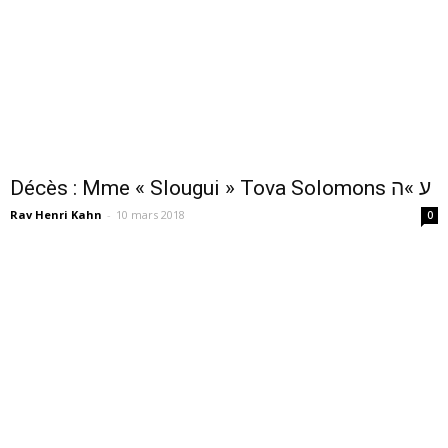
Décès : Mme « Slougui » Tova Solomons ע »ה
Rav Henri Kahn
-
10 mars 2018
0