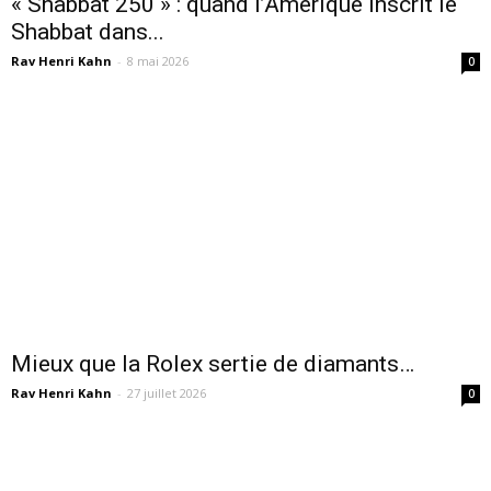
« Shabbat 250 » : quand l’Amérique inscrit le
Shabbat dans...
Rav Henri Kahn
-
8 mai 2026
0
Mieux que la Rolex sertie de diamants…
Rav Henri Kahn
-
27 juillet 2026
0