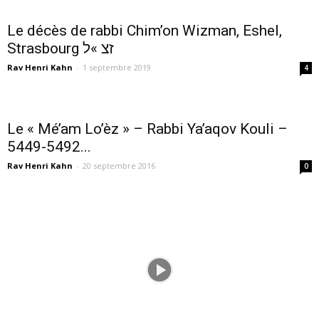
Le décès de rabbi Chim’on Wizman, Eshel,
Strasbourg זצ »ל
Rav Henri Kahn
-
1 septembre 2019
4
Le « Mé’am Lo’èz » – Rabbi Ya’aqov Kouli –
5449-5492...
Rav Henri Kahn
-
20 septembre 2016
0