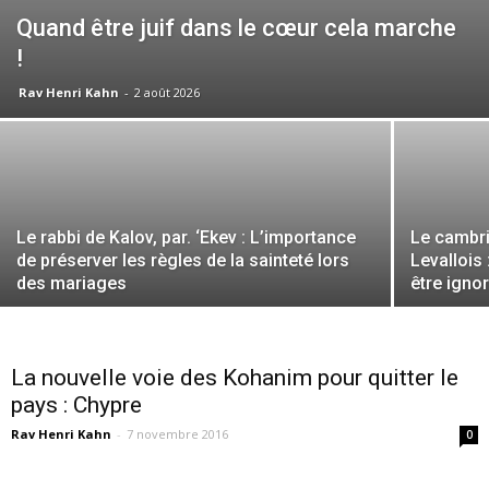
Quand être juif dans le cœur cela marche
!
Rav Henri Kahn
-
2 août 2026
Le rabbi de Kalov, par. ‘Ekev : L’importance
Le cambr
de préserver les règles de la sainteté lors
Levallois
des mariages
être igno
La nouvelle voie des Kohanim pour quitter le
pays : Chypre
Rav Henri Kahn
-
7 novembre 2016
0