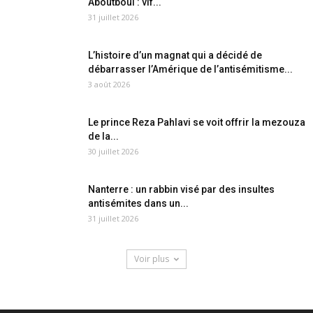
Aboutboul : vif...
31 juillet 2026
L’histoire d’un magnat qui a décidé de
débarrasser l’Amérique de l’antisémitisme...
3 août 2026
Le prince Reza Pahlavi se voit offrir la mezouza
de la...
30 juillet 2026
Nanterre : un rabbin visé par des insultes
antisémites dans un...
31 juillet 2026
Voir plus