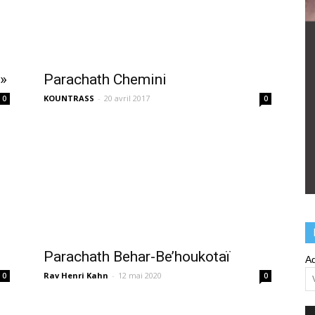
 »
Parachath Chemini
KOUNTRASS
-
20 avril 2017
0
0
Parachath Behar-Be’houkotaï
Ad
Rav Henri Kahn
-
12 mai 2020
0
0