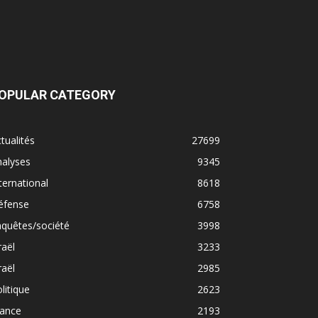
OPULAR CATEGORY
tualités
27699
nalyses
9345
ternational
8618
éfense
6758
quêtes/société
3998
raël
3233
raël
2985
litique
2623
rance
2193