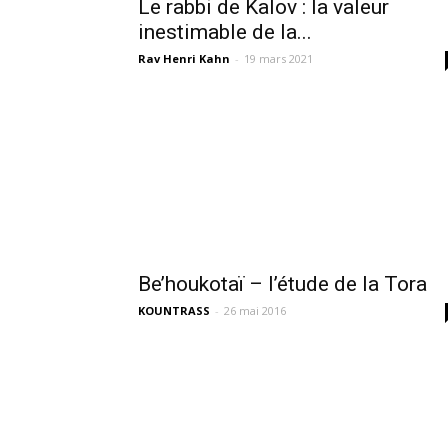
Le rabbi de Kalov : la valeur
inestimable de la...
Rav Henri Kahn
-
19 mars 2021
Be’houkotaï – l’étude de la Tora
KOUNTRASS
-
26 mai 2016