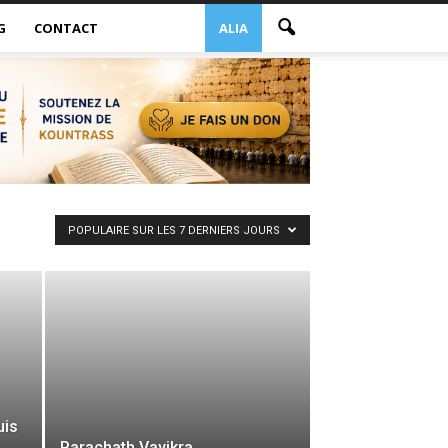
G
CONTACT
ALIA
POPULAIRE SUR LES 7 DERNIERS JOURS
uis
Parachath Vayikra