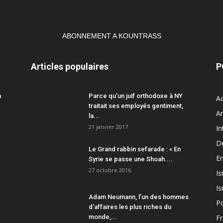
ABONNEMENT A KOUNTRASS
Articles populaires
P
a
Parce qu’un juif orthodoxe à NY
Ac
traitait ses employés gentiment,
A
la...
21 janvier 2017
In
D
Le Grand rabbin sefarade : « En
En
Syrie se passe une Shoah....
27 octobre 2016
Is
Is
Adam Neumann, l’un des hommes
Po
d’affaires les plus riches du
monde,...
F