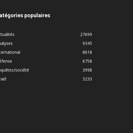
atégories populaires
tualités
27699
nalyses
9345
ternational
8618
éfense
6758
quêtes/société
3998
raël
3233