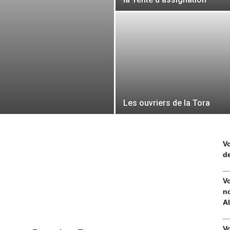
Les ouvriers de la Tora
V
de
V
no
Al
V