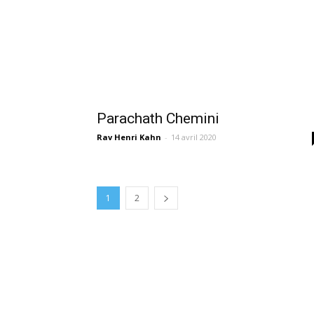
Parachath Chemini
Rav Henri Kahn
-
14 avril 2020
1
2