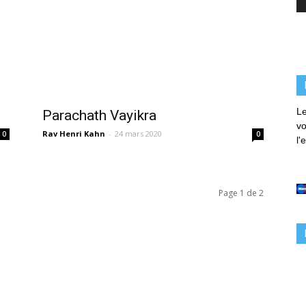
Le
Parachath Vayikra
vo
Rav Henri Kahn
-
24 mars 2020
0
0
l'
Page 1 de 2