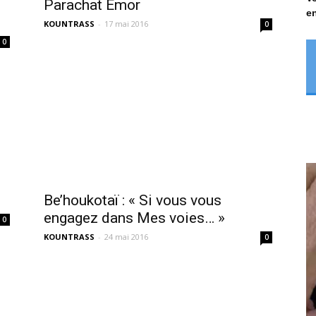
Parachat Emor
en
KOUNTRASS
-
17 mai 2016
0
0
Be’houkotaï : « Si vous vous
engagez dans Mes voies… »
0
KOUNTRASS
-
24 mai 2016
0