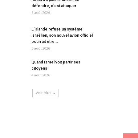
défendre, c’est attaquer
6 août 2026
L’Irlande refuse un système
israélien, son nouvel avion officiel
pourrait être...
5 août 2026
Quand Israël voit partir ses
citoyens
4 août 2026
Voir plus