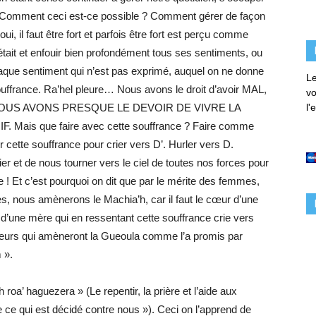
urs. Comment ceci est-ce possible ? Comment gérer de façon
ui, il faut être fort et parfois être fort est perçu comme
était et enfouir bien profondément tous ses sentiments, ou
haque sentiment qui n’est pas exprimé, auquel on ne donne
Le
ouffrance. Ra’hel pleure… Nous avons le droit d’avoir MAL,
vo
NOUS AVONS PRESQUE LE DEVOIR DE VIVRE LA
l'
is que faire avec cette souffrance ? Faire comme
er cette souffrance pour crier vers D’. Hurler vers D.
 et de nous tourner vers le ciel de toutes nos forces pour
 ! Et c’est pourquoi on dit que par le mérite des femmes,
es, nous amènerons le Machia’h, car il faut le cœur d’une
 d’une mère qui en ressentant cette souffrance crie vers
eurs qui amèneront la Gueoula comme l’a promis par
 ».
roa’ haguezera » (Le repentir, la prière et l’aide aux
 ce qui est décidé contre nous »). Ceci on l’apprend de