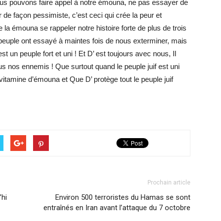
ous pouvons faire appel à notre émouna, ne pas essayer de
r de façon pessimiste, c’est ceci qui crée la peur et
e de la émouna se rappeler notre histoire forte de plus de trois
s peuple ont essayé à maintes fois de nous exterminer, mais
t un peuple fort et uni ! Et D’ est toujours avec nous, Il
us nos ennemis ! Que surtout quand le peuple juif est uni
e vitamine d’émouna et Que D’ protège tout le peuple juif
Prochain article
’hi
Environ 500 terroristes du Hamas se sont
entraînés en Iran avant l’attaque du 7 octobre