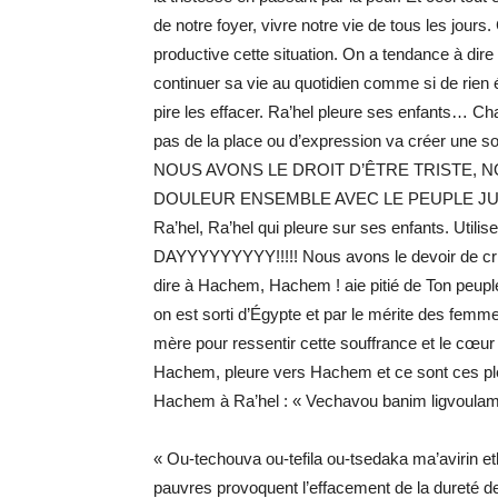
de notre foyer, vivre notre vie de tous les jo
productive cette situation. On a tendance à dire o
continuer sa vie au quotidien comme si de rien 
pire les effacer. Ra’hel pleure ses enfants… C
pas de la place ou d’expression va créer une s
NOUS AVONS LE DROIT D’ÊTRE TRISTE, 
DOULEUR ENSEMBLE AVEC LE PEUPLE JUIF. Ma
Ra’hel, Ra’hel qui pleure sur ses enfants. Utilis
DAYYYYYYYYY!!!!! Nous avons le devoir de crier
dire à Hachem, Hachem ! aie pitié de Ton peuple
on est sorti d’Égypte et par le mérite des femm
mère pour ressentir cette souffrance et le cœur
Hachem, pleure vers Hachem et ce sont ces pl
Hachem à Ra’hel : « Vechavou banim ligvoulam
« Ou-techouva ou-tefila ou-tsedaka ma’avirin eth 
pauvres provoquent l’effacement de la dureté de