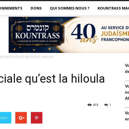
ONNEMENTS
DONS
QUI SOMMES NOUS ?
KOUNTRASS MA
qu’est la hiloula de Ra’hel Iménou
V
de
iale qu’est la hiloula
V
no
Al
413
1
V
itter
en