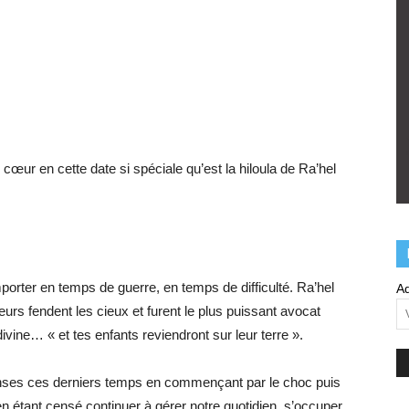
 cœur en cette date si spéciale qu’est la hiloula de Ra’hel
ter en temps de guerre, en temps de difficulté. Ra’hel
Ad
urs fendent les cieux et furent le plus puissant avocat
vine… « et tes enfants reviendront sur leur terre ».
ses ces derniers temps en commençant par le choc puis
 en étant censé continuer à gérer notre quotidien, s’occuper