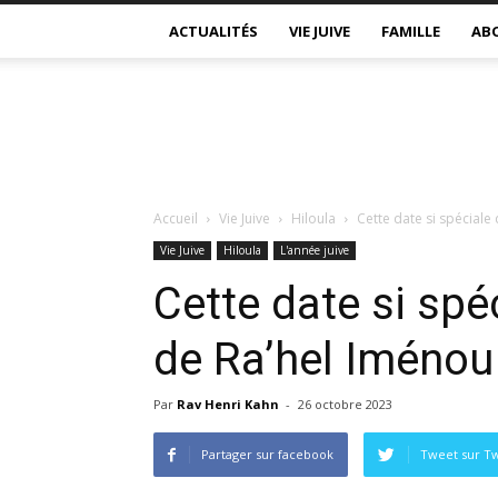
ACTUALITÉS
VIE JUIVE
FAMILLE
AB
Accueil
Vie Juive
Hiloula
Cette date si spéciale 
Vie Juive
Hiloula
L'année juive
Cette date si spéc
de Ra’hel Iménou
Par
Rav Henri Kahn
-
26 octobre 2023
Partager sur facebook
Tweet sur Tw