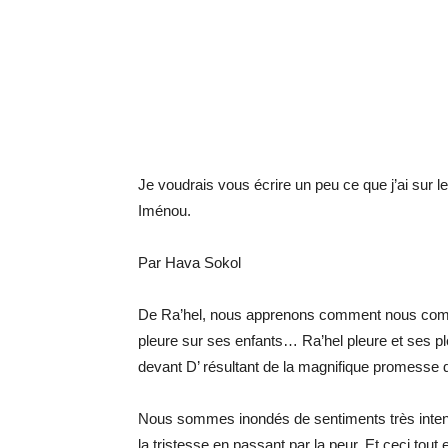
Je voudrais vous écrire un peu ce que j’ai sur le
Iménou.
Par Hava Sokol
De Ra’hel, nous apprenons comment nous compor
pleure sur ses enfants… Ra’hel pleure et ses ple
devant D’ résultant de la magnifique promesse di
Nous sommes inondés de sentiments très inten
la tristesse en passant par la peur. Et ceci tout