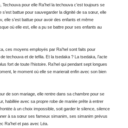
é, Techouva pour elle Ra’hel la techouva c’est toujours se
le s’est battue pour sauvegarder la dignité de sa sœur, elle
v, elle s’est battue pour avoir des enfants et même
que où elle est, elle a pu se battre pour ses enfants au
ka, ces moyens employés par Ra’hel sont faits pour
e techouva et de tefila. Et la tsedaka ? La tsedaka, l’acte
plus fort de toute l’histoire. Ra’hel qui pendant sept longues
moment, le moment où elle se marierait enfin avec son bien
e jour de son mariage, elle rentre dans sa chambre pour se
ur, habillée avec sa propre robe de mariée prête à entrer
rontée à un choix impossible, soit garder le silence, silence
donner à sa sœur ses fameux simanim, ses simanim prévus
vec Ra’hel et pas avec Léa.