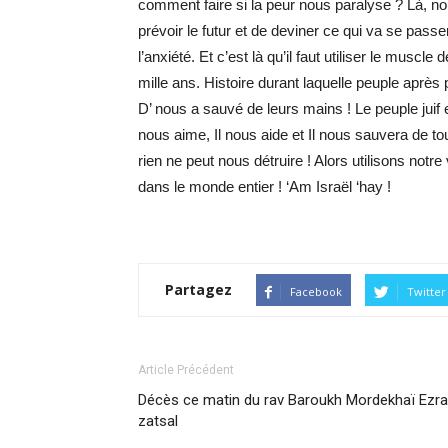
comment faire si la peur nous paralyse ? Là, n
prévoir le futur et de deviner ce qui va se passe
l’anxiété. Et c’est là qu’il faut utiliser le muscl
mille ans. Histoire durant laquelle peuple aprè
D’ nous a sauvé de leurs mains ! Le peuple juif es
nous aime, Il nous aide et Il nous sauvera de to
rien ne peut nous détruire ! Alors utilisons notr
dans le monde entier ! ‘Am Israël ‘hay !
Partagez
Facebook
Twitter
Article Précédent
Décès ce matin du rav Baroukh Mordekhaï Ezra
zatsal