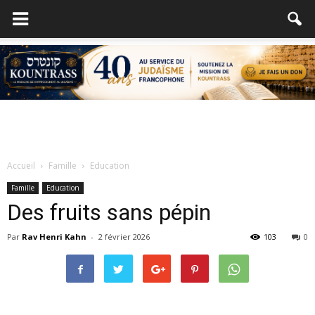
Accueil
Famille
Education
Famille
Education
Des fruits sans pépin
Par
Rav Henri Kahn
-
2 février 2026
103
0