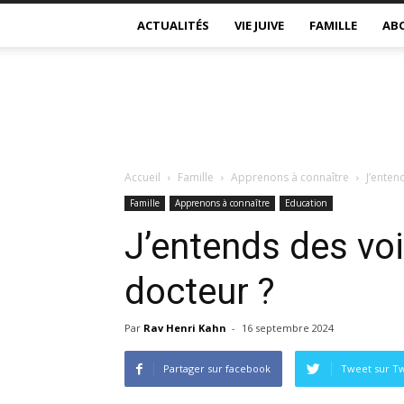
ACTUALITÉS
VIE JUIVE
FAMILLE
AB
Accueil
Famille
Apprenons à connaître
J’enten
Famille
Apprenons à connaître
Education
J’entends des voi
docteur ?
Par
Rav Henri Kahn
-
16 septembre 2024
Partager sur facebook
Tweet sur Tw