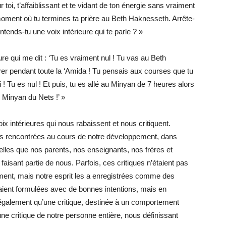
i, t’affaiblissant et te vidant de ton énergie sans vraiment
moment où tu termines ta prière au Beth Haknesseth. Arrête-
ntends-tu une voix intérieure qui te parle ? »
ure qui me dit : ‘Tu es vraiment nul ! Tu vas au Beth
rer pendant toute la ‘Amida ! Tu pensais aux courses que tu
i ! Tu es nul ! Et puis, tu es allé au Minyan de 7 heures alors
e Minyan du Nets !’ »
x intérieures qui nous rabaissent et nous critiquent.
es rencontrées au cours de notre développement, dans
lles que nos parents, nos enseignants, nos frères et
sant partie de nous. Parfois, ces critiques n’étaient pas
ment, mais notre esprit les a enregistrées comme des
étaient formulées avec de bonnes intentions, mais en
e également qu’une critique, destinée à un comportement
une critique de notre personne entière, nous définissant