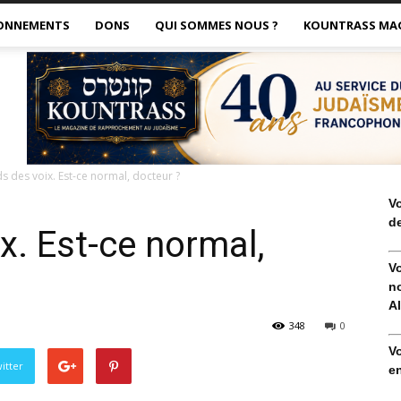
ONNEMENTS
DONS
QUI SOMMES NOUS ?
KOUNTRASS MA
ds des voix. Est-ce normal, docteur ?
V
de
x. Est-ce normal,
V
no
Al
348
0
V
itter
en