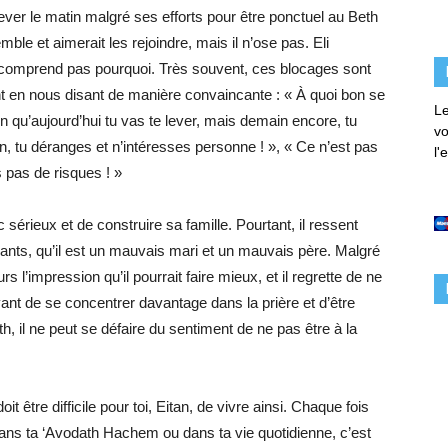
ever le matin malgré ses efforts pour être ponctuel au Beth
ble et aimerait les rejoindre, mais il n’ose pas. Eli
e comprend pas pourquoi. Très souvent, ces blocages sont
nt en nous disant de manière convaincante : « À quoi bon se
Le
en qu’aujourd’hui tu vas te lever, mais demain encore, tu
vo
n, tu déranges et n’intéresses personne ! », « Ce n’est pas
l'
s pas de risques ! »
sérieux et de construire sa famille. Pourtant, il ressent
ants, qu’il est un mauvais mari et un mauvais père. Malgré
 l’impression qu’il pourrait faire mieux, et il regrette de ne
nt de se concentrer davantage dans la prière et d’être
 il ne peut se défaire du sentiment de ne pas être à la
it être difficile pour toi, Eitan, de vivre ainsi. Chaque fois
dans ta ‘Avodath Hachem ou dans ta vie quotidienne, c’est