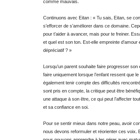
comme mauvais.
Continuons avec Eitan : « Tu sais, Eitan, se con
s’efforcer de s’améliorer dans ce domaine. Cepe
pour t’aider à avancer, mais pour te freiner. Ess
et quel est son ton. Est-elle empreinte d’amour e
dépréciatif ? »
Lorsqu’un parent souhaite faire progresser son en
faire uniquement lorsque l’enfant ressent que le 
également tenir compte des difficultés rencontré
sont pris en compte, la critique peut être bénéfi
une attaque à son être, ce qui peut l’affecter to
et sa confiance en soi.
Pour se sentir mieux dans notre peau, avoir con
nous devons reformuler et réorienter ces voix. 
nous pouvons apprendre à les gérer avec maturit