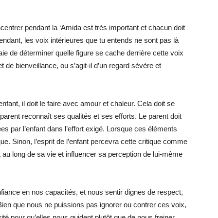
centrer pendant la ‘Amida est très important et chacun doit
ndant, les voix intérieures que tu entends ne sont pas là
aie de déterminer quelle figure se cache derrière cette voix
t de bienveillance, ou s’agit-il d’un regard sévère et
fant, il doit le faire avec amour et chaleur. Cela doit se
parent reconnaît ses qualités et ses efforts. Le parent doit
es par l’enfant dans l’effort exigé. Lorsque ces éléments
que. Sinon, l’esprit de l’enfant percevra cette critique comme
ut au long de sa vie et influencer sa perception de lui-même
fiance en nos capacités, et nous sentir dignes de respect,
Bien que nous ne puissions pas ignorer ou contrer ces voix,
é pour qu’elles nous guident plutôt que de nous freiner.