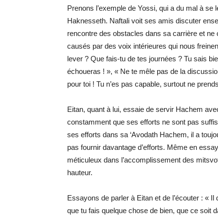
Prenons l’exemple de Yossi, qui a du mal à se l
Haknesseth. Naftali voit ses amis discuter ensem
rencontre des obstacles dans sa carrière et n
causés par des voix intérieures qui nous freine
lever ? Que fais-tu de tes journées ? Tu sais bi
échoueras ! », « Ne te mêle pas de la discussio
pour toi ! Tu n’es pas capable, surtout ne prend
Eitan, quant à lui, essaie de servir Hachem avec 
constamment que ses efforts ne sont pas suffis
ses efforts dans sa ‘Avodath Hachem, il a toujours
pas fournir davantage d’efforts. Même en essaya
méticuleux dans l’accomplissement des mitsvoth,
hauteur.
Essayons de parler à Eitan et de l’écouter : « Il do
que tu fais quelque chose de bien, que ce soit 