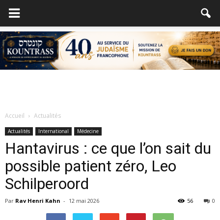
Accueil
Actualités
Actualités
International
Médecine
Hantavirus : ce que l’on sait du
possible patient zéro, Leo
Schilperoord
Par
Rav Henri Kahn
-
12 mai 2026
56
0