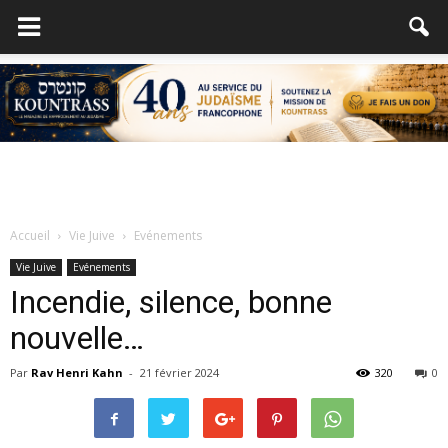
Accueil
Vie Juive
Evénements
Vie Juive
Evénements
Incendie, silence, bonne
nouvelle…
Par
Rav Henri Kahn
-
21 février 2024
320
0