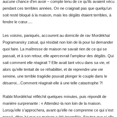
aucune chance d’en avoir – compte tenu de ce qu’ils avaient vécu
pendant ces terribles années. On ne craignait pas que quelqu’un
soit resté bloqué à la maison, mais les dégâts étaient terribles, à
fendre le cœur….
Les voisins, paniqués, accourent au domicile de rav Mordékhaï
Pogramansky zatsal, qui résidait non loin de là pour lui demander
quoi faire. La maîtresse de maison ne savait rien de ce qui se
passait, et à son retour, elle apercevrait l’ampleur des dégâts. Qui
sait comment elle réagirait ? Elle avait tant vécu dans sa vie, et
alors qu’elle tentait de se réhabiliter, et de reprendre une vie
sereine, une terrible tragédie pouvait plonger le couple dans le
désarroi…Comment réagirait-elle à une telle catastrophe ?!
Rabbi Mordékhaï réfléchit quelques minutes, puis répondit de
manière surprenante : « Attendez-la non loin de la maison.
Lorsqu’elle s’approchera, avant qu’elle ne comprenne ce qui s’est
passé, dites-lui que sa maison a été incendiée. Ajoutez que si elle