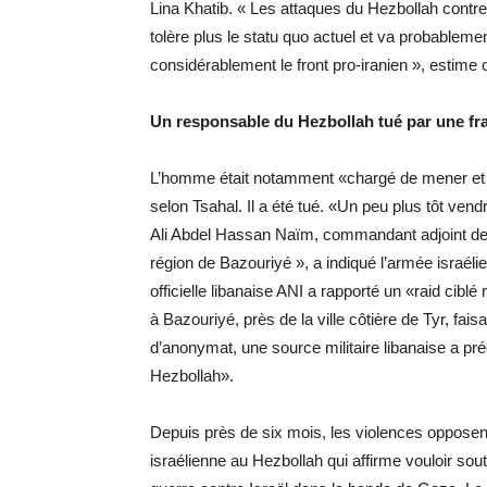
Lina Khatib. « Les attaques du Hezbollah contre l
tolère plus le statu quo actuel et va probablement
considérablement le front pro-iranien », estime
Un responsable du Hezbollah tué par une fr
L’homme était notamment «chargé de mener et de 
selon Tsahal. Il a été tué. «Un peu plus tôt vendr
Ali Abdel Hassan Naïm, commandant adjoint de l
région de Bazouriyé », a indiqué l’armée israé
officielle libanaise ANI a rapporté un «raid cibl
à Bazouriyé, près de la ville côtière de Tyr, fa
d’anonymat, une source militaire libanaise a pré
Hezbollah».
Depuis près de six mois, les violences opposent 
israélienne au Hezbollah qui affirme vouloir s