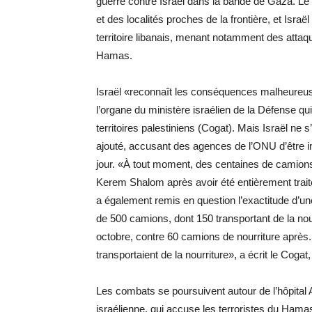
guerre contre Israël dans la bande de Gaza. Le
et des localités proches de la frontière, et Isra
territoire libanais, menant notamment des atta
Hamas.
Israël «reconnaît les conséquences malheureuse
l’organe du ministère israélien de la Défense qu
territoires palestiniens (Cogat). Mais Israël ne s
ajouté, accusant des agences de l’ONU d’être in
jour. «À tout moment, des centaines de camion
Kerem Shalom après avoir été entièrement traité
a également remis en question l’exactitude d’un
de 500 camions, dont 150 transportant de la nour
octobre, contre 60 camions de nourriture après
transportaient de la nourriture», a écrit le Cogat
Les combats se poursuivent autour de l’hôpita
israélienne, qui accuse les terroristes du Hama