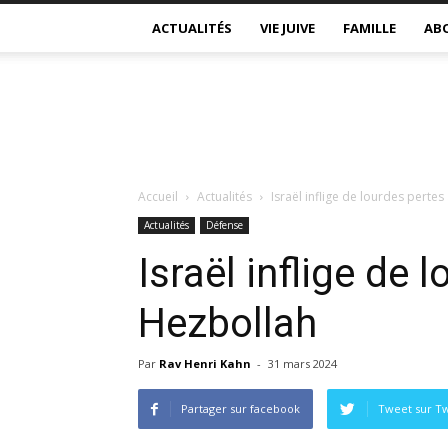
ACTUALITÉS
VIE JUIVE
FAMILLE
AB
Accueil
Actualités
Israël inflige de lourdes perte
Actualités
Défense
Israël inflige de 
Hezbollah
Par
Rav Henri Kahn
-
31 mars 2024
Partager sur facebook
Tweet sur Tw