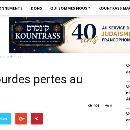
ONNEMENTS
DONS
QUI SOMMES NOUS ?
KOUNTRASS MA
s au Hezbollah
V
de
lourdes pertes au
V
no
Al
104
0
V
itter
en