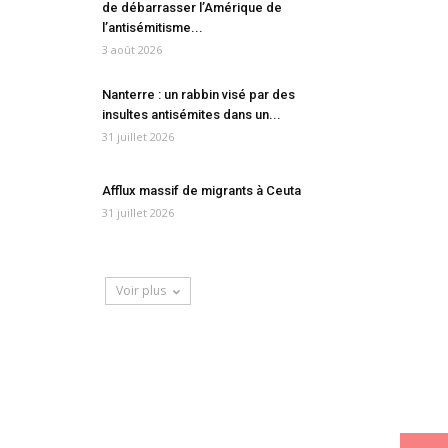
de débarrasser l’Amérique de
l’antisémitisme...
3 août 2026
Nanterre : un rabbin visé par des
insultes antisémites dans un...
31 juillet 2026
Afflux massif de migrants à Ceuta
31 juillet 2026
Voir plus