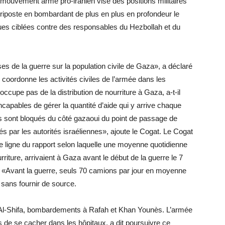
 mouvement armé pro-iranien vise des positions militaires
ël riposte en bombardant de plus en plus en profondeur le
ques ciblées contre des responsables du Hezbollah et du
s de la guerre sur la population civile de Gaza», a déclaré
i coordonne les activités civiles de l’armée dans les
’occupe pas de la distribution de nourriture à Gaza, a-t-il
capables de gérer la quantité d’aide qui y arrive chaque
s sont bloqués du côté gazaoui du point de passage de
s par les autorités israéliennes», ajoute le Cogat. Le Cogat
e ligne du rapport selon laquelle une moyenne quotidienne
riture, arrivaient à Gaza avant le début de la guerre le 7
. «Avant la guerre, seuls 70 camions par jour en moyenne
, sans fournir de source.
l Al-Shifa, bombardements à Rafah et Khan Younès. L’armée
s de se cacher dans les hôpitaux, a dit poursuivre ce