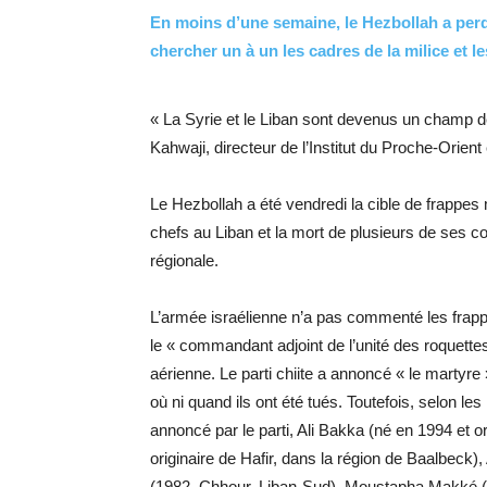
En moins d’une semaine, le Hezbollah a perdu
chercher un à un les cadres de la milice et 
« La Syrie et le Liban sont devenus un champ de
Kahwaji, directeur de l’Institut du Proche-Orient
Le Hezbollah a été vendredi la cible de frappes 
chefs au Liban et la mort de plusieurs de ses co
régionale.
L’armée israélienne n’a pas commenté les frapp
le « commandant adjoint de l’unité des roquette
aérienne. Le parti chiite a annoncé « le martyr
où ni quand ils ont été tués. Toutefois, selon les
annoncé par le parti, Ali Bakka (né en 1994 et 
originaire de Hafir, dans la région de Baalbeck),
(1982, Chhour, Liban-Sud), Moustapha Makké (