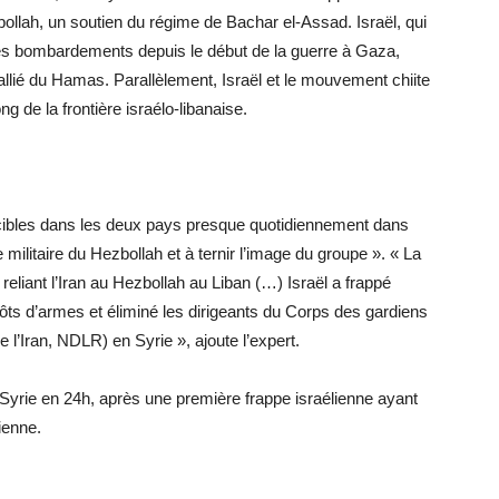
bollah, un soutien du régime de Bachar el-Assad. Israël, qui
es bombardements depuis le début de la guerre à Gaza,
llié du Hamas. Parallèlement, Israël et le mouvement chiite
ng de la frontière israélo-libanaise.
 cibles dans les deux pays presque quotidiennement dans
re militaire du Hezbollah et à ternir l’image du groupe ». « La
reliant l’Iran au Hezbollah au Liban (…) Israël a frappé
pôts d’armes et éliminé les dirigeants du Corps des gardiens
e l’Iran, NDLR) en Syrie », ajoute l’expert.
 Syrie en 24h, après une première frappe israélienne ayant
rienne.