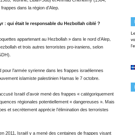
frappes dans la région d’Alep.
r : qui était le responsable du Hezbollah ciblé ?
Le
roquettes appartenant au Hezbollah » dans le nord d’Alep,
vo
l'
zbollah et trois autres terroristes pro-iraniens, selon
OSDH).
urd pour l’armée syrienne dans les frappes israéliennes
 mouvement islamiste palestinien Hamas le 7 octobre.
accusé Israël d’avoir mené des frappes « catégoriquement
quences régionales potentiellement « dangereuses ». Mais
pes et secrètement apprécie l’élimination des terroristes
en 2011, Israël y a mené des centaines de frappes visant