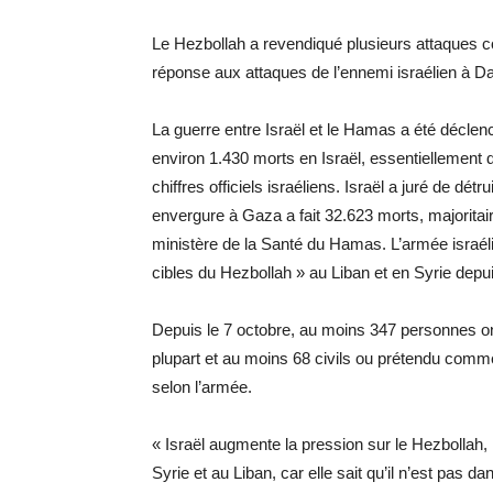
Le Hezbollah a revendiqué plusieurs attaques c
réponse aux attaques de l’ennemi israélien à D
La guerre entre Israël et le Hamas a été déclen
environ 1.430 morts en Israël, essentiellement 
chiffres officiels israéliens. Israël a juré de d
envergure à Gaza a fait 32.623 morts, majoritai
ministère de la Santé du Hamas. L’armée israéli
cibles du Hezbollah » au Liban et en Syrie depu
Depuis le 7 octobre, au moins 347 personnes ont
plupart et au moins 68 civils ou prétendu comme t
selon l’armée.
« Israël augmente la pression sur le Hezbollah, 
Syrie et au Liban, car elle sait qu’il n’est pas da