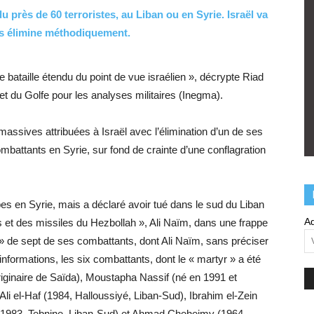
 près de 60 terroristes, au Liban ou en Syrie. Israël va
les élimine méthodiquement.
 bataille étendu du point de vue israélien », décrypte Riad
 et du Golfe pour les analyses militaires (Inegma).
massives attribuées à Israël avec l’élimination d’un de ses
mbattants en Syrie, sur fond de crainte d’une conflagration
es en Syrie, mais a déclaré avoir tué dans le sud du Liban
Ad
s et des missiles du Hezbollah », Ali Naïm, dans une frappe
e » de sept de ses combattants, dont Ali Naïm, sans préciser
 informations, les six combattants, dont le « martyr » a été
originaire de Saïda), Moustapha Nassif (né en 1991 et
 Ali el-Haf (1984, Halloussiyé, Liban-Sud), Ibrahim el-Zein
1983, Tebnine, Liban-Sud) et Ahmad Cheheimy (1964,