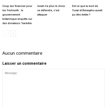
Coup dur financier pour
Israël n’a plus le choix :
Est-ce que la mort de
les Yechivoth : le
se défendre, c’est
Yuval et Benayahu aurait
gouvernement
attaquer
pu être évitée ?
britannique enquête sur
des donateurs ‘harédim
Aucun commentaire
Laisser un commentaire