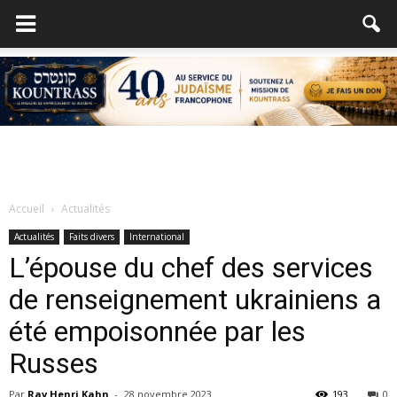
Accueil
Actualités
Actualités
Faits divers
International
L’épouse du chef des services
de renseignement ukrainiens a
été empoisonnée par les
Russes
Par
Rav Henri Kahn
-
28 novembre 2023
193
0