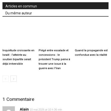
Articles en commun
Du même auteur
Inquiétude croissante en
Piégé entre escalade et
Quand la propagande est
Israël : l’atteinte au
concessions : le
confondue avec la réalité
soutien bipartite serait
président Trump peine à
déjà irréversible
trouver une issue à la
guerre avec l’Iran
1 Commentaire
Alain
10 mai 2026 at 10 h 36 min