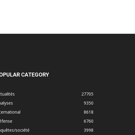
OPULAR CATEGORY
tualités
27705
nalyses
9350
ternational
8618
éfense
6760
quêtes/société
3998