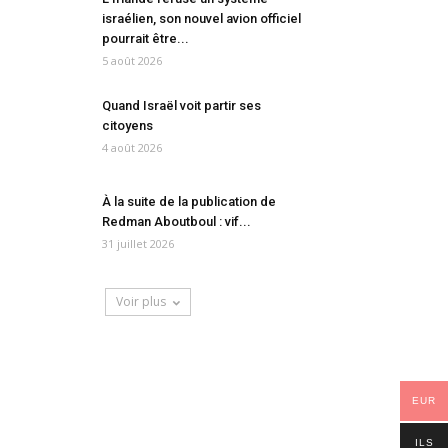
israélien, son nouvel avion officiel
pourrait être...
5 août 2026
Quand Israël voit partir ses
citoyens
4 août 2026
À la suite de la publication de
Redman Aboutboul : vif...
31 juillet 2026
Voir plus
EUR
ILS