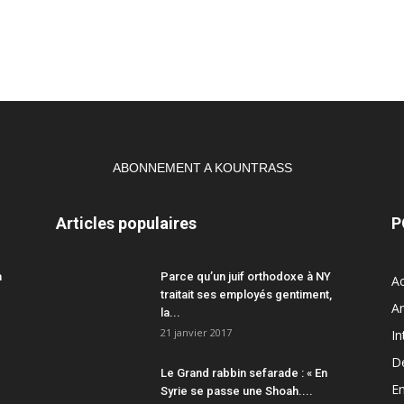
ABONNEMENT A KOUNTRASS
Articles populaires
P
a
Parce qu’un juif orthodoxe à NY
Ac
traitait ses employés gentiment,
A
la...
21 janvier 2017
In
D
Le Grand rabbin sefarade : « En
En
Syrie se passe une Shoah....