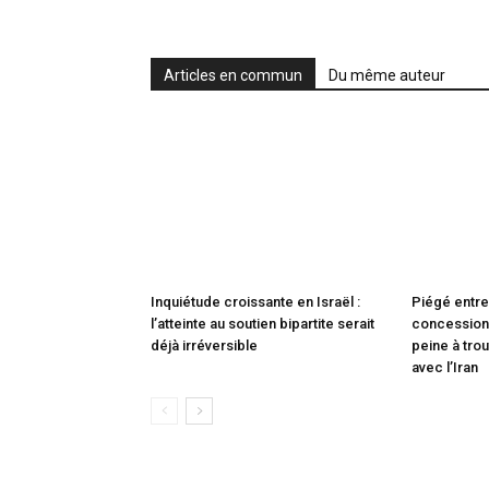
Articles en commun
Du même auteur
Inquiétude croissante en Israël :
Piégé entre
l’atteinte au soutien bipartite serait
concessions
déjà irréversible
peine à trou
avec l’Iran