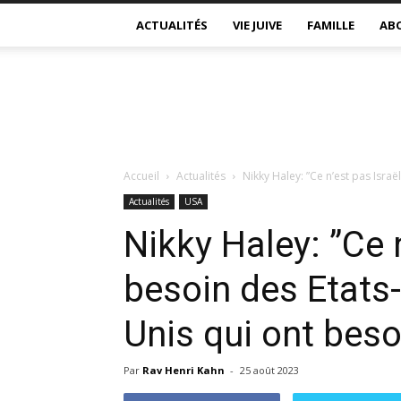
ACTUALITÉS
VIE JUIVE
FAMILLE
AB
Accueil
Actualités
Nikky Haley: ”Ce n’est pas Israë
Actualités
USA
Nikky Haley: ”Ce n
besoin des Etats-
Unis qui ont besoi
Par
Rav Henri Kahn
-
25 août 2023