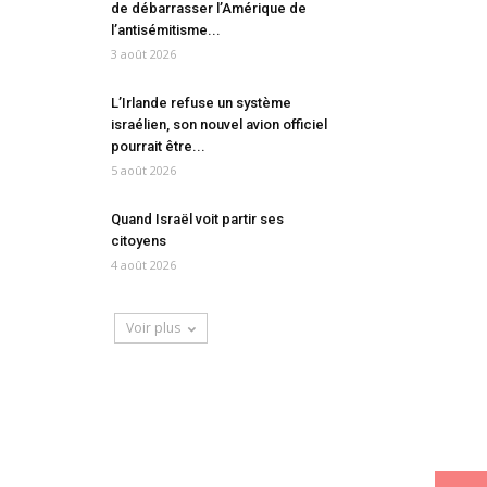
de débarrasser l’Amérique de
l’antisémitisme...
3 août 2026
L’Irlande refuse un système
israélien, son nouvel avion officiel
pourrait être...
5 août 2026
Quand Israël voit partir ses
citoyens
4 août 2026
Voir plus