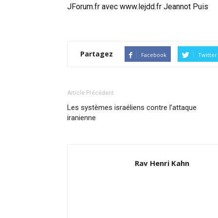
JForum.fr avec
www.lejdd.fr
Jeannot Puis
Partagez
Facebook
Twitter
Article Précédent
Les systèmes israéliens contre l’attaque
iranienne
Rav Henri Kahn