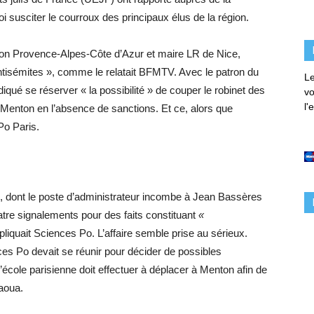
oi susciter le courroux des principaux élus de la région.
région Provence-Alpes-Côte d’Azur et maire LR de Nice,
 antisémites », comme le relatait BFMTV. Avec le patron du
Le
diqué se réserver « la possibilité » de couper le robinet des
vo
l'
Menton en l’absence de sanctions. Et ce, alors que
Po Paris.
tion, dont le poste d’administrateur incombe à Jean Bassères
atre signalements pour des faits constituant
«
pliquait Sciences Po. L’affaire semble prise au sérieux.
nces Po devait se réunir pour décider de possibles
l’école parisienne doit effectuer à déplacer à Menton afin de
aoua.