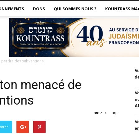
ONNEMENTS
DONS
QUI SOMMES NOUS ?
KOUNTRASS MA
 perdre des subventions
V
de
ton menacé de
V
ntions
no
Al
219
1
V
itter
en