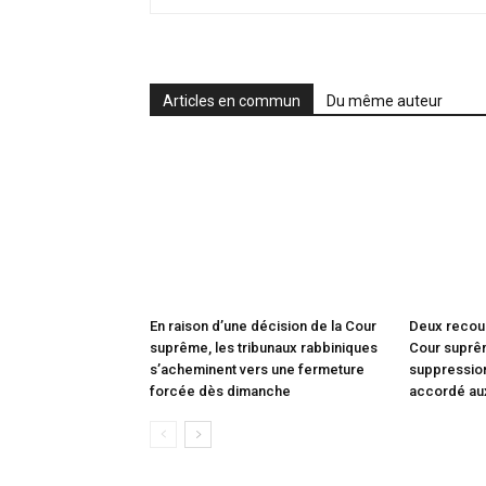
Articles en commun
Du même auteur
En raison d’une décision de la Cour
Deux recou
suprême, les tribunaux rabbiniques
Cour suprêm
s’acheminent vers une fermeture
suppression
forcée dès dimanche
accordé au