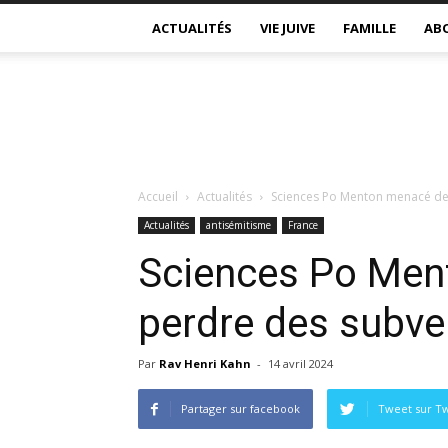
ACTUALITÉS
VIE JUIVE
FAMILLE
AB
Accueil
Actualités
Sciences Po Menton menacé de
Actualités
antisémitisme
France
Sciences Po Men
perdre des subve
Par
Rav Henri Kahn
-
14 avril 2024
Partager sur facebook
Tweet sur Tw