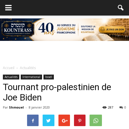
Accueil
Actualités
Actualités
International
Israël
Tournant pro-palestinien de
Joe Biden
Par
Shmouel
-
8 janvier 2020
287
0