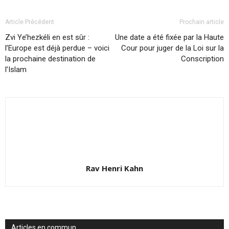
Article Précédent
Prochain article
Zvi Ye’hezkéli en est sûr :
Une date a été fixée par la Haute
l’Europe est déjà perdue – voici
Cour pour juger de la Loi sur la
la prochaine destination de
Conscription
l’Islam
Rav Henri Kahn
Articles en commun