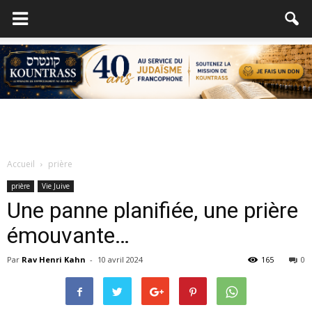
Accueil
prière
prière
Vie Juive
Une panne planifiée, une prière
émouvante…
Par
Rav Henri Kahn
-
10 avril 2024
165
0