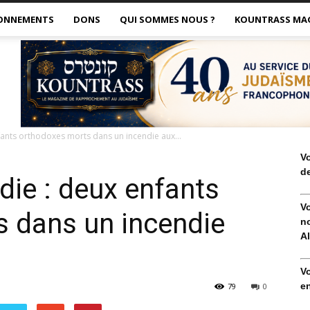
ONNEMENTS
DONS
QUI SOMMES NOUS ?
KOUNTRASS MA
fants orthodoxes morts dans un incendie aux...
V
de
édie : deux enfants
V
 dans un incendie
no
Al
V
en
79
0