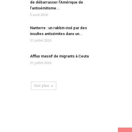
de débarrasser l’Amérique de
l’antisémitisme...
3 août 2026
Nanterre : un rabbin visé par des
insultes antisémites dans un...
31 juillet 2026
Afflux massif de migrants à Ceuta
31 juillet 2026
Voir plus