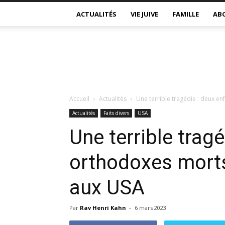
ACTUALITÉS
VIE JUIVE
FAMILLE
AB
Accueil
Actualités
Une terrible tragédie : deux en
Actualités
Faits divers
USA
Une terrible trag
orthodoxes morts
aux USA
Par
Rav Henri Kahn
-
6 mars 2023