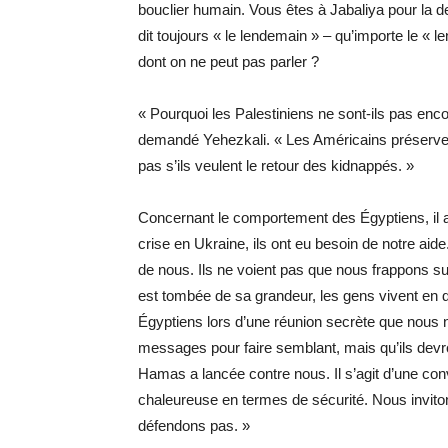
bouclier humain. Vous êtes à Jabaliya pour la d
dit toujours « le lendemain » – qu’importe le « 
dont on ne peut pas parler ?
« Pourquoi les Palestiniens ne sont-ils pas enco
demandé Yehezkali. « Les Américains préservent
pas s’ils veulent le retour des kidnappés. »
Concernant le comportement des Égyptiens, il a
crise en Ukraine, ils ont eu besoin de notre aide
de nous. Ils ne voient pas que nous frappons su
est tombée de sa grandeur, les gens vivent en d
Égyptiens lors d’une réunion secrète que nous n
messages pour faire semblant, mais qu’ils devro
Hamas a lancée contre nous. Il s’agit d’une con
chaleureuse en termes de sécurité. Nous invit
défendons pas. »