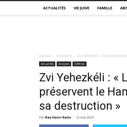
ACTUALITÉS
VIE JUIVE
FAMILLE
AB
Accueil
Actualités
Zvi Yehezkéli : « Les Américains
Actualités
Analyses
Défense
Zvi Yehezkéli : «
préservent le Ham
sa destruction »
Par
Rav Henri Kahn
-
15 mai 2024