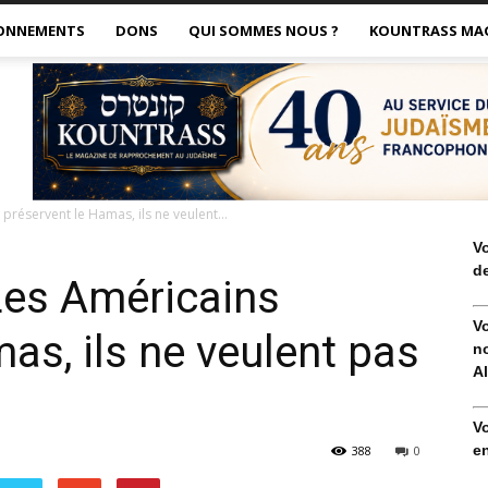
ONNEMENTS
DONS
QUI SOMMES NOUS ?
KOUNTRASS MA
 préservent le Hamas, ils ne veulent...
V
de
 Les Américains
V
as, ils ne veulent pas
no
Al
V
en
388
0