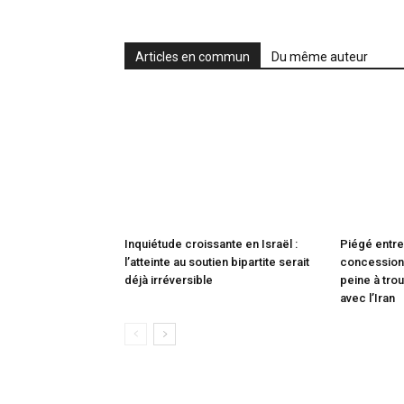
Articles en commun
Du même auteur
Inquiétude croissante en Israël :
Piégé entre
l’atteinte au soutien bipartite serait
concessions
déjà irréversible
peine à trou
avec l’Iran