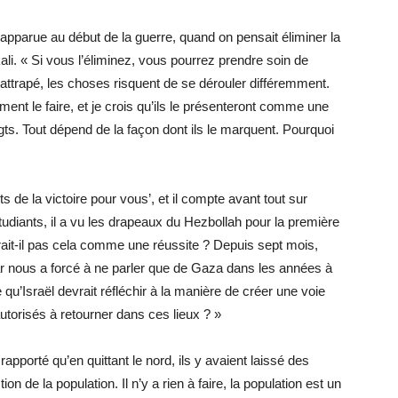
 apparue au début de la guerre, quand on pensait éliminer la
i. « Si vous l’éliminez, vous pourrez prendre soin de
attrapé, les choses risquent de se dérouler différemment.
ent le faire, et je crois qu’ils le présenteront comme une
oigts. Tout dépend de la façon dont ils le marquent. Pourquoi
ts de la victoire pour vous’, et il compte avant tout sur
étudiants, il a vu les drapeaux du Hezbollah pour la première
rrait-il pas cela comme une réussite ? Depuis sept mois,
ar nous a forcé à ne parler que de Gaza dans les années à
qu’Israël devrait réfléchir à la manière de créer une voie
 autorisés à retourner dans ces lieux ? »
rapporté qu’en quittant le nord, ils y avaient laissé des
n de la population. Il n’y a rien à faire, la population est un